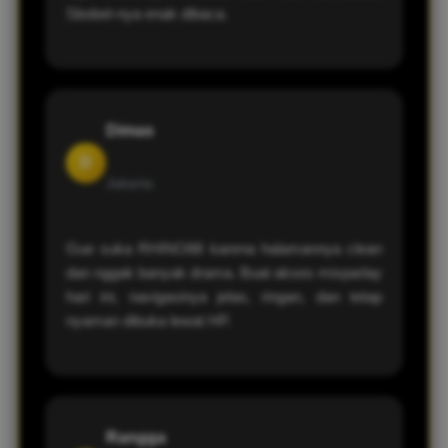
Sbobet-nya enak dibaca.
Dimas
D
Jakarta
Gue suka RHINO88 karena halamannya clean
dan nggak banyak drama. Buat akses mixparlay
hari ini, navigasinya jelas, ringan, dan tetap
nyaman dibuka lewat HP.
Rangga