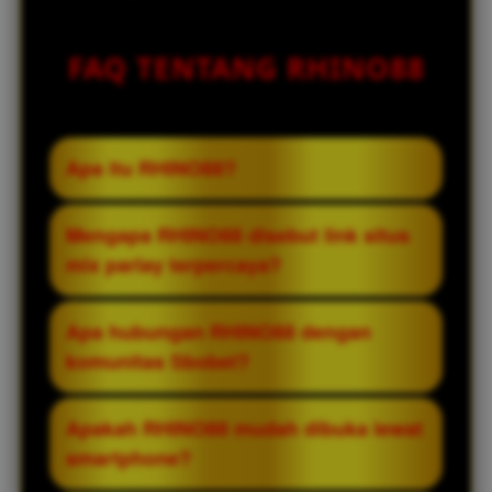
FAQ TENTANG RHINO88
Apa itu RHINO88?
RHINO88 adalah link situs mix parlay
Mengapa RHINO88 disebut link situs
terpercaya yang menghadirkan akses
mix parlay terpercaya?
ringan, cepat, dan mudah digunakan.
Halaman dibuat rapi agar pengguna bisa
RHINO88 disebut link situs mix parlay
Apa hubungan RHINO88 dengan
menemukan informasi utama dengan
terpercaya karena menyajikan akses yang
komunitas Sbobet?
lebih praktis.
stabil, tampilan responsif, serta informasi
yang jelas untuk pengguna yang mencari
RHINO88 menghadirkan informasi seputar
Apakah RHINO88 mudah dibuka lewat
halaman mixparlay hari ini.
komunitas Sbobet terbaik se Asia dengan
smartphone?
penyajian yang lebih rapi, mudah dibaca,