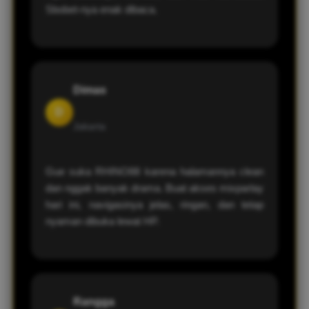
Sbobet-nya enak dibaca.
Dimas
D
Jakarta
Gue suka RHINO88 karena halamannya clean
dan nggak banyak drama. Buat akses mixparlay
hari ini, navigasinya jelas, ringan, dan tetap
nyaman dibuka lewat HP.
Rangga