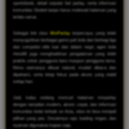
sportsbook, detail seputar bet parlay, serta informasi
komunitas Sbobet tanpa harus melewati halaman yang
terlalu ramai.
Sebagai link situs
MixParlay
terpercaya, yang telah
menyuguhkan berbagai game judi bola dari berbagi liga
dan competisi elite luar dan dalam negri, agen bola
rhino88 juga menghadirkan pengalaman yang lebih
praktis untuk pengguna baru maupun pengguna lama.
Menu utamanya dibuat natural, mudah dibaca dan
dipahami, serta tetap fokus pada akses yang stabil
setiap hari.
Jadi, kalau sedang mencari halaman mixparlay
dengan tampilan modern, akses cepat, dan informasi
komunitas bolat terbaik se Asia, situs ini bisa menjadi
pilihan yang pas. Desainnya rapi, loading ringan, dan
nyaman digunakan kapan saja.