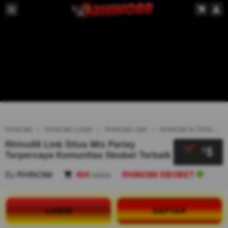
RHINO88
RHINO88 LOGIN
RHINO88 LINK
RHINO88 ALTERNATIF
Rhino88 Link Situs Mix Parlay
5
$
Terpercaya Komunitas Sbobet Terbaik
By
RHINO88
404
sales
RHINO88 SBOBET
LOGIN
DAFTAR