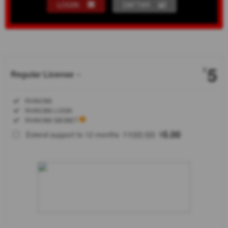
LOGIN
DAFTAR
Show More
5
$
Regular License
Regular
Included:
RHINO88
License
Included:
RHINO88 LOGIN
SELECTED
Included:
RHINO88 SBOBET
88
$
100.00
5.00
Extend support to 12 months
$
$
Rhino88
merupakan
link situs
mixparlay
terpercaya
hari ini
dengan
komunitas
sbobet