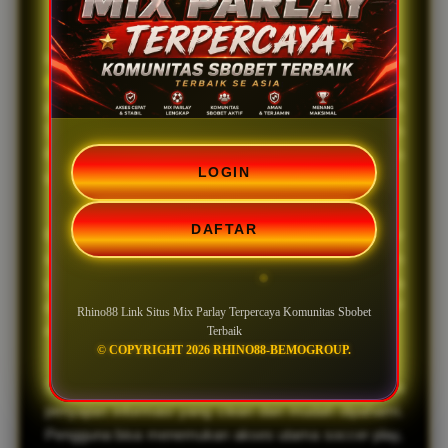
Terbaik
Ini dia akses Mix Parlay terpercaya hari ini bersama
RHINO88
! Situs taruhan bola terbaik dengan pilihan
provider lengkap termasuk SBOBET, UBOBET, SABA
Sports, dan CMD368. Dikenal juga dengan sebutan
Rhino 88 layanan paling praktis sistem adil dan
LOGIN
transparant.
DAFTAR
Buat yang mencari akses
Mix Parlay
dengan alur
simpel dan nggak ribet, platform ini bisa jadi pilihan
yang pas dan cukup menarik. Tampilan halamannya
dibuat responsif, jadi tetap nyaman dibuka lewat HP
Rhino88 Link Situs Mix Parlay Terpercaya Komunitas Sbobet
maupun desktop tanpa terasa berat.
Terbaik
© COPYRIGHT 2026 RHINO88-BEMOGROUP.
Salah satu daya tarik portal bola ini adalah ada pada
penyajian informasi yang clean dan mudah dipahami.
Pengguna bisa menemukan akses utama soccer play,