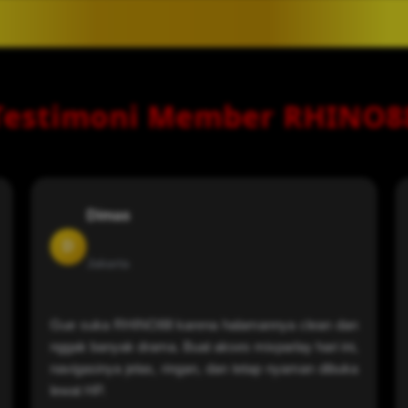
elalui smartphone maupun desktop. Tampilan yang ringa
x parlay yang praktis, loading ringan, navigasi jelas,
 dibaca.
Testimoni Member RHINO8
Dimas
D
Jakarta
Gue suka RHINO88 karena halamannya clean dan
nggak banyak drama. Buat akses mixparlay hari ini,
navigasinya jelas, ringan, dan tetap nyaman dibuka
lewat HP.