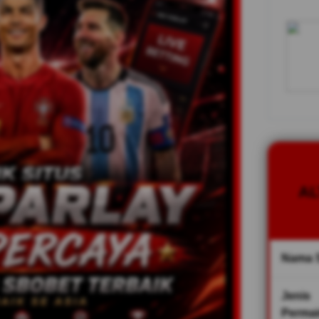
V
i
e
w
l
i
c
e
n
s
e
d
e
AL
t
a
i
l
s
Nama S
Jenis
Perma