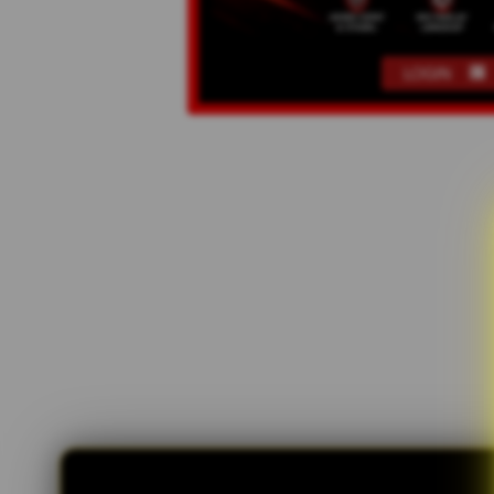
LOGIN