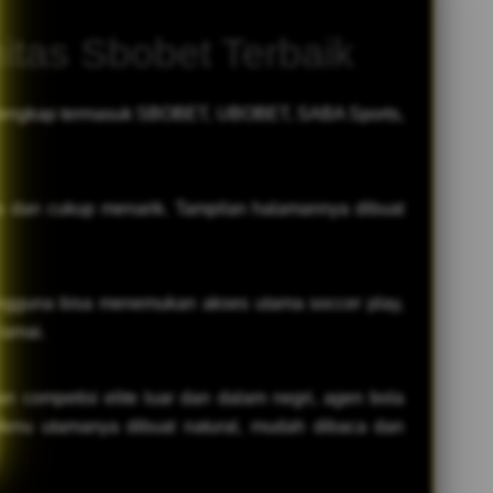
itas Sbobet Terbaik
der lengkap termasuk SBOBET, UBOBET, SABA Sports,
pas dan cukup menarik. Tampilan halamannya dibuat
Pengguna bisa menemukan akses utama soccer play,
ramai.
n competisi elite luar dan dalam negri, agen bola
enu utamanya dibuat natural, mudah dibaca dan