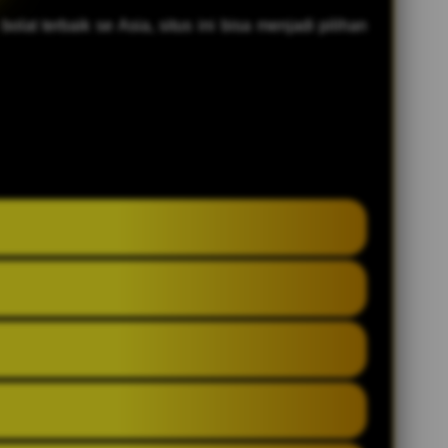
at terbaik se Asia, situs ini bisa menjadi pilihan
digunakan. Halaman dibuat rapi agar pengguna
if, serta informasi yang jelas untuk pengguna
ebih rapi, mudah dibaca, dan nyaman diakses