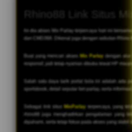
Rhino88 Link Situs M
Ini dia akses Mix Parlay terpercaya hari ini bersam
dan CMD368. Dikenal juga dengan sebutan Rhino 88 
Buat yang mencari akses
Mix Parlay
dengan alur 
responsif, jadi tetap nyaman dibuka lewat HP maupu
Salah satu daya tarik portal bola ini adalah ad
sportsbook, detail seputar bet parlay, serta inform
Sebagai link situs
MixParlay
terpercaya, yang tel
rhino88 juga menghadirkan pengalaman yang le
dipahami, serta tetap fokus pada akses yang stabil s