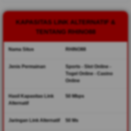
terbaik se
asia.
KAPASITAS LINK ALTERNATIF &
V
TENTANG RHINO88
i
e
w
Nama Situs
RHINO88
l
i
c
Jenis Permainan
Sports - Slot Online -
e
Togel Online - Casino
n
Online
s
e
d
Hasil Kapasitas Link
50 Mbps
e
Alternatif
t
a
i
Jaringan Link Alternatif
50 Ms
l
s