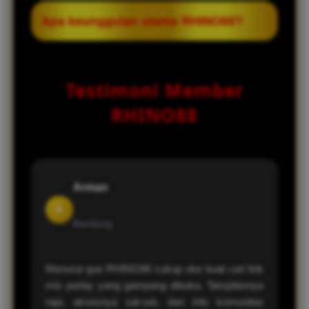
dan nyaman diakses melalui berbagai
Ya, RHINO88 dirancang agar mudah
Apa keunggulan utama RHINO88?
perangkat.
dibuka melalui smartphone maupun
desktop. Tampilan yang ringan membuat
Keunggulan utama RHINO88 ada pada
proses akses terasa lebih cepat, stabil, dan
akses mix parlay yang praktis, loading
Testimoni Member
tidak membingungkan.
ringan, navigasi jelas, tampilan modern,
serta informasi komunitas Sbobet yang
RHINO88
disusun lebih natural dan nyaman dibaca.
Arman
A
Bandung
Menurut gue RHINO88 cukup oke buat cari link
mix parlay yang gampang dibuka. Tampilannya
rapi, aksesnya sat-set, dan info komunitas