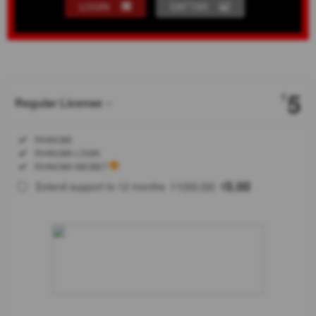
LOGIN
DAFTAR
Show More
5
$
Regular License
Regular
Included:
RHINO88
License
Included:
RHINO88 LOGIN
SELECTED
Included:
RHINO88 SBOBET
88
$
100.00
5.00
Extend support to 12 months
$
$
Rhino88
merupakan
link situs
mixparlay
terpercaya
hari ini
dengan
komunitas
sbobet