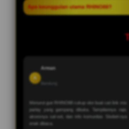
Ya, RHINO88 dirancang agar mudah dibuka m
Apa keunggulan utama RHINO88?
stabil, dan tidak membingungkan.
Keunggulan utama RHINO88 ada pada akses mi
Sbobet yang disusun lebih natural dan nyaman
Arman
A
Bandung
Menurut gue RHINO88 cukup oke buat cari link mix
parlay yang gampang dibuka. Tampilannya rapi,
aksesnya sat-set, dan info komunitas Sbobet-nya
enak dibaca.