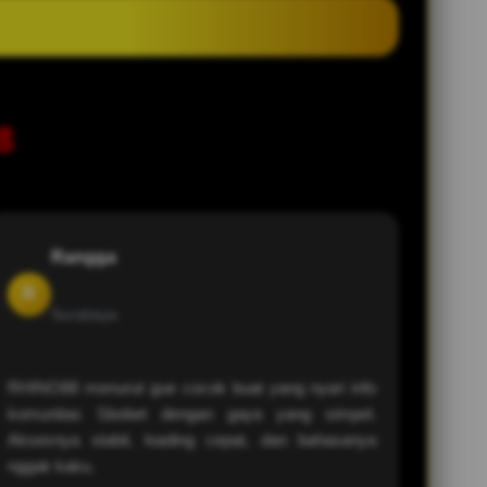
n membuat proses akses terasa lebih cepat,
 tampilan modern, serta informasi komunitas
8
Rangga
R
Surabaya
RHINO88 menurut gue cocok buat yang nyari info
komunitas Sbobet dengan gaya yang simpel.
Aksesnya stabil, loading cepat, dan bahasanya
nggak kaku.