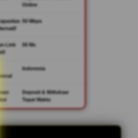
Online
Kapasitas
50 Mbps
ternatif
an Link
50 Ms
tif
Indonesia
ional
nan
Deposit & Withdraw
ksi
Tepat Waktu