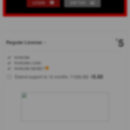
LOGIN
DAFTAR
Show More
5
$
Regular License
Regular
Included:
RHINO88
License
Included:
RHINO88 LOGIN
SELECTED
Included:
RHINO88 SBOBET
88
$
100.00
5.00
Extend support to 12 months
$
$
Rhino88
merupakan
link situs
mixparlay
terpercaya
hari ini
dengan
komunitas
sbobet