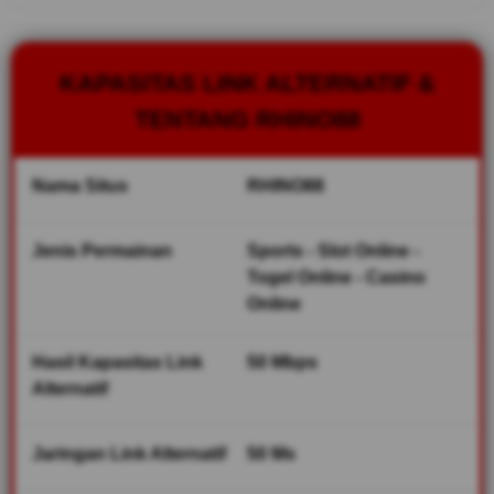
terbaik se
asia.
KAPASITAS LINK ALTERNATIF &
V
TENTANG RHINO88
i
e
w
Nama Situs
RHINO88
l
i
c
Jenis Permainan
Sports - Slot Online -
e
Togel Online - Casino
n
Online
s
e
d
Hasil Kapasitas Link
50 Mbps
e
Alternatif
t
a
i
Jaringan Link Alternatif
50 Ms
l
s