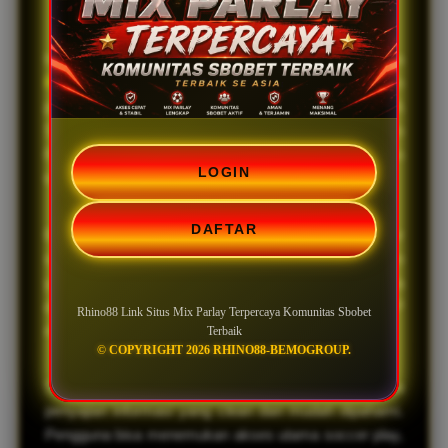
Terbaik
Ini dia akses Mix Parlay terpercaya hari ini bersama
RHINO88
! Situs taruhan bola terbaik dengan pilihan
provider lengkap termasuk SBOBET, UBOBET, SABA
Sports, dan CMD368. Dikenal juga dengan sebutan
Rhino 88 layanan paling praktis sistem adil dan
LOGIN
transparant.
DAFTAR
Buat yang mencari akses
Mix Parlay
dengan alur
simpel dan nggak ribet, platform ini bisa jadi pilihan
yang pas dan cukup menarik. Tampilan halamannya
dibuat responsif, jadi tetap nyaman dibuka lewat HP
Rhino88 Link Situs Mix Parlay Terpercaya Komunitas Sbobet
maupun desktop tanpa terasa berat.
Terbaik
© COPYRIGHT 2026 RHINO88-BEMOGROUP.
Salah satu daya tarik portal bola ini adalah ada pada
penyajian informasi yang clean dan mudah dipahami.
Pengguna bisa menemukan akses utama soccer play,