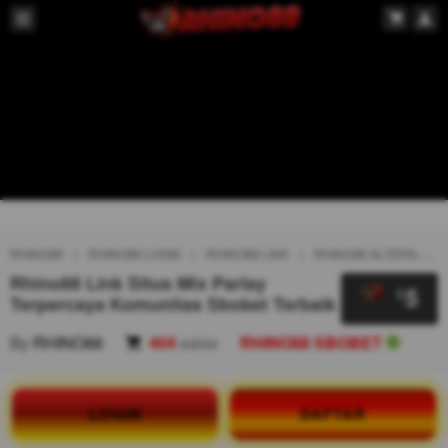
RHINO88
RHINO88 LOGIN
RHINO88 LINK
RHINO88 ALTERNATIF
Rhino88 Link Situs Mix Parlay
5
$
Terpercaya Komunitas Sbobet Terbaik
By
RHINO88
404
sales
RHINO88 SBOBET
LOGIN
DAFTAR