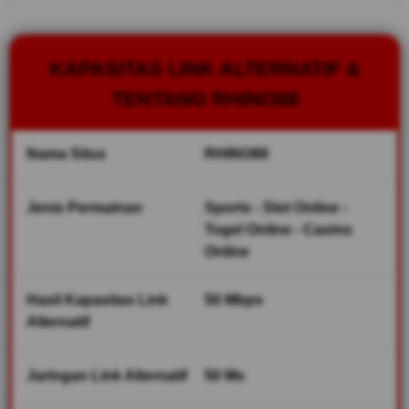
terbaik se
asia.
KAPASITAS LINK ALTERNATIF &
V
TENTANG RHINO88
i
e
w
Nama Situs
RHINO88
l
i
c
Jenis Permainan
Sports - Slot Online -
e
Togel Online - Casino
n
Online
s
e
d
Hasil Kapasitas Link
50 Mbps
e
Alternatif
t
a
i
Jaringan Link Alternatif
50 Ms
l
s