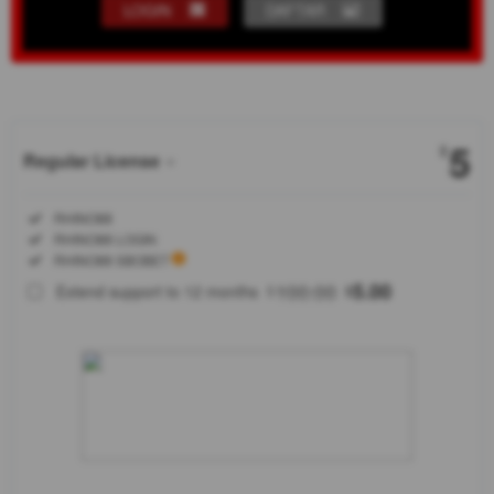
LOGIN
DAFTAR
Show More
5
$
Regular License
Regular
Included:
RHINO88
License
Included:
RHINO88 LOGIN
SELECTED
Included:
RHINO88 SBOBET
88
$
100.00
5.00
Extend support to 12 months
$
$
Rhino88
merupakan
link situs
mixparlay
terpercaya
hari ini
dengan
komunitas
sbobet