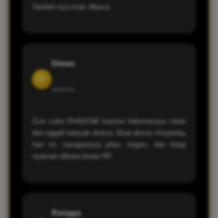
Sbobet-nya enak dibaca.
Dimas
D
Jakarta
Gue suka RHINO88 karena halamannya clean
dan nggak banyak drama. Buat akses mixparlay
hari ini, navigasinya jelas, ringan, dan tetap
nyaman dibuka lewat HP.
Rangga