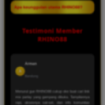
dan nyaman diakses melalui berbagai
Ya, RHINO88 dirancang agar mudah
Apa keunggulan utama RHINO88?
perangkat.
dibuka melalui smartphone maupun
desktop. Tampilan yang ringan membuat
Keunggulan utama RHINO88 ada pada
proses akses terasa lebih cepat, stabil, dan
akses mix parlay yang praktis, loading
Testimoni Member
tidak membingungkan.
ringan, navigasi jelas, tampilan modern,
serta informasi komunitas Sbobet yang
RHINO88
disusun lebih natural dan nyaman dibaca.
Arman
A
Bandung
Menurut gue RHINO88 cukup oke buat cari link
mix parlay yang gampang dibuka. Tampilannya
rapi, aksesnya sat-set, dan info komunitas