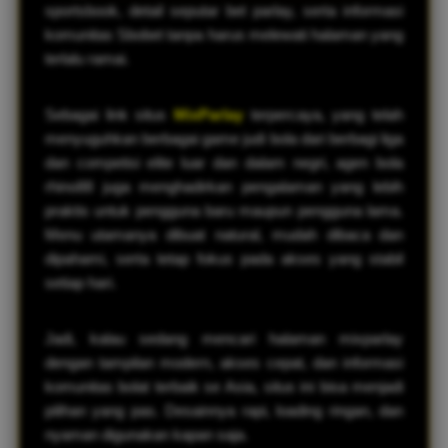
sportsbook, detail seputar bet parlay, serta informasi
komunitas Sbobet tanpa harus melewati halaman yang
terlalu ramai.
Sebagai link situs
MixParlay
terpercaya, yang telah
menyuguhkan berbagai game judi bola dari berbagi liga
dan competisi elite luar dan dalam negri, agen bola
rhino88 juga menghadirkan pengalaman yang lebih
praktis untuk pengguna baru maupun pengguna lama.
Menu utamanya dibuat natural, mudah dibaca dan
dipahami, serta tetap fokus pada akses yang stabil
setiap hari.
Jadi, kalau sedang mencari halaman mixparlay
dengan tampilan modern, akses cepat, dan informasi
komunitas bolat terbaik se Asia, situs ini bisa menjadi
pilihan yang pas. Desainnya rapi, loading ringan, dan
nyaman digunakan kapan saja.