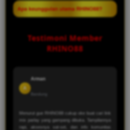
dan nyaman diakses melalui berbagai
Ya, RHINO88 dirancang agar mudah
Apa keunggulan utama RHINO88?
perangkat.
dibuka melalui smartphone maupun
desktop. Tampilan yang ringan membuat
Keunggulan utama RHINO88 ada pada
proses akses terasa lebih cepat, stabil, dan
akses mix parlay yang praktis, loading
Testimoni Member
tidak membingungkan.
ringan, navigasi jelas, tampilan modern,
serta informasi komunitas Sbobet yang
RHINO88
disusun lebih natural dan nyaman dibaca.
Arman
A
Bandung
Menurut gue RHINO88 cukup oke buat cari link
mix parlay yang gampang dibuka. Tampilannya
rapi, aksesnya sat-set, dan info komunitas