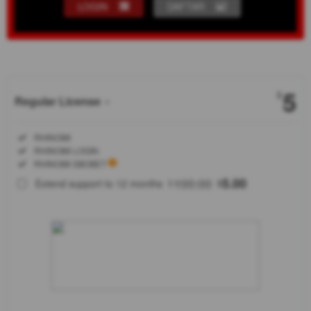
LOGIN
DAFTAR
Show More
5
$
Regular License
Regular
Included:
RHINO88
License
Included:
RHINO88 LOGIN
SELECTED
Included:
RHINO88 SBOBET
88
$
100.00
5.00
Extend support to 12 months
$
$
Rhino88
merupakan
link situs
mixparlay
terpercaya
hari ini
dengan
komunitas
sbobet