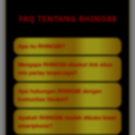
FAQ TENTANG RHINO88
Apa itu RHINO88?
RHINO88 adalah link situs mix parlay
Mengapa RHINO88 disebut link situs
terpercaya yang menghadirkan akses
mix parlay terpercaya?
ringan, cepat, dan mudah digunakan.
Halaman dibuat rapi agar pengguna bisa
RHINO88 disebut link situs mix parlay
Apa hubungan RHINO88 dengan
menemukan informasi utama dengan
terpercaya karena menyajikan akses yang
komunitas Sbobet?
lebih praktis.
stabil, tampilan responsif, serta informasi
yang jelas untuk pengguna yang mencari
RHINO88 menghadirkan informasi seputar
Apakah RHINO88 mudah dibuka lewat
halaman mixparlay hari ini.
komunitas Sbobet terbaik se Asia dengan
smartphone?
penyajian yang lebih rapi, mudah dibaca,