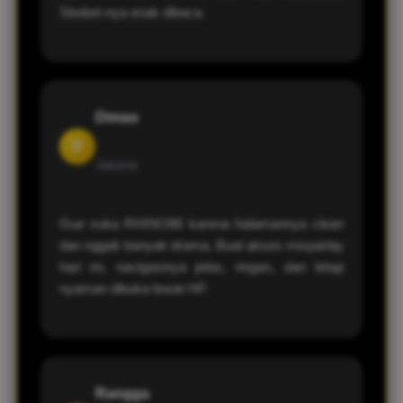
Sbobet-nya enak dibaca.
Dimas
D
Jakarta
Gue suka RHINO88 karena halamannya clean
dan nggak banyak drama. Buat akses mixparlay
hari ini, navigasinya jelas, ringan, dan tetap
nyaman dibuka lewat HP.
Rangga