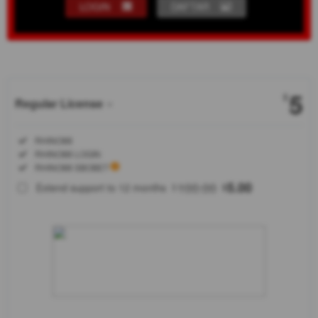
LOGIN
DAFTAR
Show More
5
$
Regular License
Regular
Included:
RHINO88
License
Included:
RHINO88 LOGIN
SELECTED
Included:
RHINO88 SBOBET
88
$
100.00
5.00
Extend support to 12 months
$
$
Rhino88
merupakan
link situs
mixparlay
terpercaya
hari ini
dengan
komunitas
sbobet