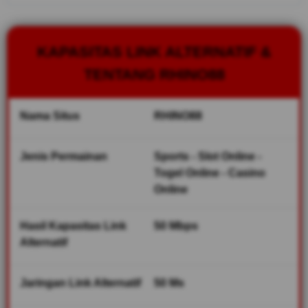
terbaik se
asia.
KAPASITAS LINK ALTERNATIF &
V
TENTANG RHINO88
i
e
w
Nama Situs
RHINO88
l
i
c
Jenis Permainan
Sports - Slot Online -
e
Togel Online - Casino
n
Online
s
e
d
Hasil Kapasitas Link
50 Mbps
e
Alternatif
t
a
i
Jaringan Link Alternatif
50 Ms
l
s