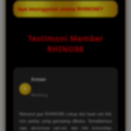
dan nyaman diakses melalui berbagai
Ya, RHINO88 dirancang agar mudah
Apa keunggulan utama RHINO88?
perangkat.
dibuka melalui smartphone maupun
desktop. Tampilan yang ringan membuat
Keunggulan utama RHINO88 ada pada
proses akses terasa lebih cepat, stabil, dan
akses mix parlay yang praktis, loading
Testimoni Member
tidak membingungkan.
ringan, navigasi jelas, tampilan modern,
serta informasi komunitas Sbobet yang
RHINO88
disusun lebih natural dan nyaman dibaca.
Arman
A
Bandung
Menurut gue RHINO88 cukup oke buat cari link
mix parlay yang gampang dibuka. Tampilannya
rapi, aksesnya sat-set, dan info komunitas