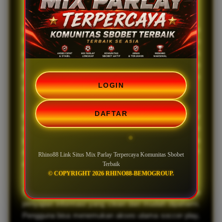
Terbaik
Ini dia akses Mix Parlay terpercaya hari ini bersama
RHINO88
! Situs taruhan bola terbaik dengan pilihan
provider lengkap termasuk SBOBET, UBOBET, SABA
Sports, dan CMD368. Dikenal juga dengan sebutan
Rhino 88 layanan paling praktis sistem adil dan
LOGIN
transparant.
DAFTAR
Buat yang mencari akses
Mix Parlay
dengan alur
simpel dan nggak ribet, platform ini bisa jadi pilihan
yang pas dan cukup menarik. Tampilan halamannya
dibuat responsif, jadi tetap nyaman dibuka lewat HP
Rhino88 Link Situs Mix Parlay Terpercaya Komunitas Sbobet
maupun desktop tanpa terasa berat.
Terbaik
© COPYRIGHT 2026 RHINO88-BEMOGROUP.
Salah satu daya tarik portal bola ini adalah ada pada
penyajian informasi yang clean dan mudah dipahami.
Pengguna bisa menemukan akses utama soccer play,