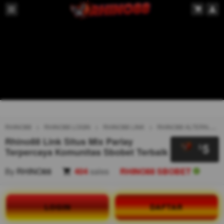
RHINO88
RHINO88 LOGIN
RHINO88 LINK
RHINO88 ALTERNATIF
Rhino88 Link Situs Mix Parlay
5
$
Terpercaya Komunitas Sbobet Terbaik
By
RHINO88
404
sales
RHINO88 SBOBET
LOGIN
DAFTAR