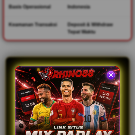
Basis Operasional
Indonesia
Keamanan Transaksi
Deposit & Withdraw
Tepat Waktu
Rhino88 Link Situs
Mix Parlay
Terpercaya
Komunitas Sbobet