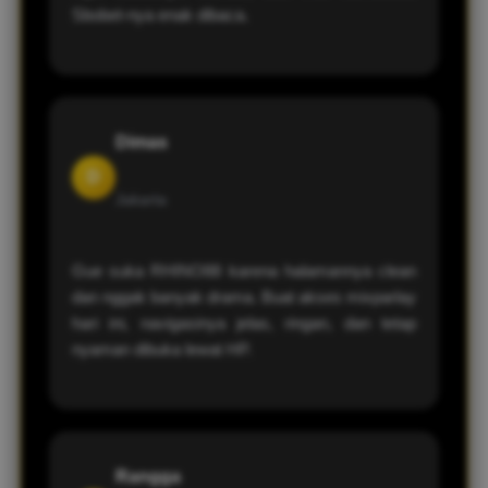
Sbobet-nya enak dibaca.
Dimas
D
Jakarta
Gue suka RHINO88 karena halamannya clean
dan nggak banyak drama. Buat akses mixparlay
hari ini, navigasinya jelas, ringan, dan tetap
nyaman dibuka lewat HP.
Rangga