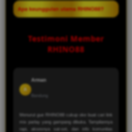
dan nyaman diakses melalui berbagai
Ya, RHINO88 dirancang agar mudah
Apa keunggulan utama RHINO88?
perangkat.
dibuka melalui smartphone maupun
desktop. Tampilan yang ringan membuat
Keunggulan utama RHINO88 ada pada
proses akses terasa lebih cepat, stabil, dan
akses mix parlay yang praktis, loading
Testimoni Member
tidak membingungkan.
ringan, navigasi jelas, tampilan modern,
serta informasi komunitas Sbobet yang
RHINO88
disusun lebih natural dan nyaman dibaca.
Arman
A
Bandung
Menurut gue RHINO88 cukup oke buat cari link
mix parlay yang gampang dibuka. Tampilannya
rapi, aksesnya sat-set, dan info komunitas