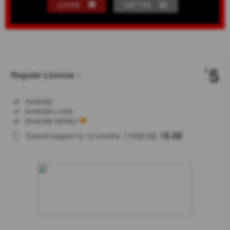
LOGIN
DAFTAR
Show More
5
$
Regular License
Regular
Included:
RHINO88
License
Included:
RHINO88 LOGIN
SELECTED
Included:
RHINO88 SBOBET
88
$
100.00
5.00
Extend support to 12 months
$
$
Rhino88
merupakan
link situs
mixparlay
terpercaya
hari ini
dengan
komunitas
sbobet