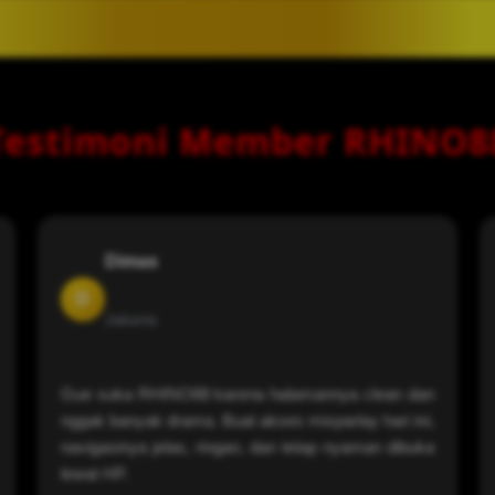
elalui smartphone maupun desktop. Tampilan yang ringa
x parlay yang praktis, loading ringan, navigasi jelas,
 dibaca.
Testimoni Member RHINO8
Dimas
D
Jakarta
Gue suka RHINO88 karena halamannya clean dan
nggak banyak drama. Buat akses mixparlay hari ini,
navigasinya jelas, ringan, dan tetap nyaman dibuka
lewat HP.