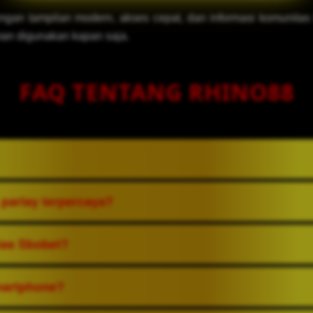
an tampilan modern, akses cepat, dan informasi komunitas bol
man digunakan kapan saja.
FAQ TENTANG RHINO88
caya yang menghadirkan akses ringan, cepat, dan mudah 
parlay terpercaya?
 praktis.
caya karena menyajikan akses yang stabil, tampilan respons
as Sbobet?
unitas Sbobet terbaik se Asia dengan penyajian yang l
martphone?