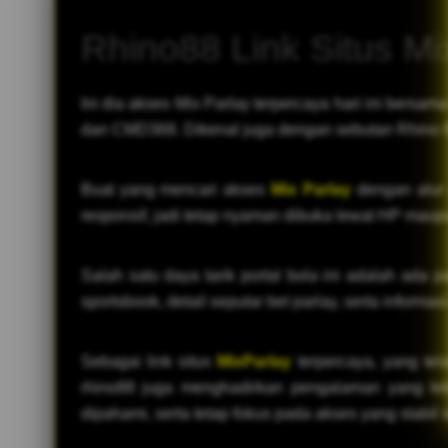
Rhino88 Link Situs M
Ini dia akses Mix Parlay terpercaya hari ini bersam
dan CMD368. Dikenal juga dengan sebutan Rhino 88 
Buat yang mencari akses
Mix Parlay
dengan alur 
responsif, jadi tetap nyaman dibuka lewat HP maupu
Salah satu daya tarik portal bola ini adalah ad
sportsbook, detail seputar bet parlay, serta inform
Sebagai link situs
MixParlay
terpercaya, yang tel
rhino88 juga menghadirkan pengalaman yang le
dipahami, serta tetap fokus pada akses yang stabil s