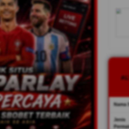
V
i
e
w
l
i
c
e
n
s
e
d
e
AL
t
a
i
l
s
Nama S
Jenis
Perma