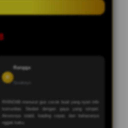
n membuat proses akses terasa lebih cepat,
 tampilan modern, serta informasi komunitas
8
Rangga
R
Surabaya
RHINO88 menurut gue cocok buat yang nyari info
komunitas Sbobet dengan gaya yang simpel.
Aksesnya stabil, loading cepat, dan bahasanya
nggak kaku.