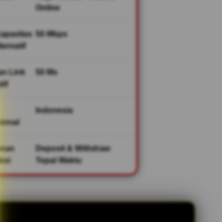
Online
Kapasitas
50 Mbps
ternatif
an Link
50 Ms
tif
Indonesia
ional
nan
Deposit & Withdraw
ksi
Tepat Waktu