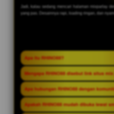
Jadi, kalau sedang mencari halaman mixparlay deng
yang pas. Desainnya rapi, loading ringan, dan nya
Apa itu RHINO88?
RHINO88 adalah link situs mix parlay terper
Mengapa RHINO88 disebut link situs mix 
bisa menemukan informasi utama dengan lebih
RHINO88 disebut link situs mix parlay terper
Apa hubungan RHINO88 dengan komunit
yang mencari halaman mixparlay hari ini.
RHINO88 menghadirkan informasi seputar kom
Apakah RHINO88 mudah dibuka lewat s
melalui berbagai perangkat.