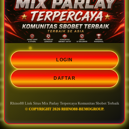
ix Parlay Terpercaya Komun
a
RHINO88
! Situs taruhan bola terbaik dengan pilihan provi
layanan paling praktis sistem adil dan transparant.
simpel dan nggak ribet, platform ini bisa jadi pilihan yang 
LOGIN
n desktop tanpa terasa berat.
DAFTAR
a pada penyajian informasi yang clean dan mudah dipahami. 
asi komunitas Sbobet tanpa harus melewati halaman yang terlalu 
Rhino88 Link Situs Mix Parlay Terpercaya Komunitas Sbobet Terbaik
ah menyuguhkan berbagai game judi bola dari berbagi liga da
© COPYRIGHT 2026 RHINO88-BEMOGROUP.
bih praktis untuk pengguna baru maupun pengguna lama. M
etiap hari.