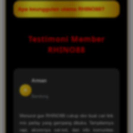
dan nyaman diakses melalui berbagai
Ya, RHINO88 dirancang agar mudah
Apa keunggulan utama RHINO88?
perangkat.
dibuka melalui smartphone maupun
desktop. Tampilan yang ringan membuat
Keunggulan utama RHINO88 ada pada
proses akses terasa lebih cepat, stabil, dan
akses mix parlay yang praktis, loading
Testimoni Member
tidak membingungkan.
ringan, navigasi jelas, tampilan modern,
serta informasi komunitas Sbobet yang
RHINO88
disusun lebih natural dan nyaman dibaca.
Arman
A
Bandung
Menurut gue RHINO88 cukup oke buat cari link
mix parlay yang gampang dibuka. Tampilannya
rapi, aksesnya sat-set, dan info komunitas