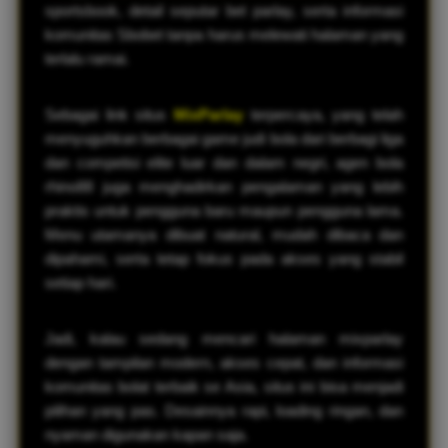
sportsbook, detail seputar bet parlay, serta informasi
komunitas Sbobet tanpa harus melewati halaman yang
terlalu ramai.
Sebagai link situs
MixParlay
terpercaya, yang telah
menyuguhkan berbagai game judi bola dari berbagi liga
dan competisi elite luar dan dalam negri, agen bola
rhino88 juga menghadirkan pengalaman yang lebih
praktis untuk pengguna baru maupun pengguna lama.
Menu utamanya dibuat natural, mudah dibaca dan
dipahami, serta tetap fokus pada akses yang stabil
setiap hari.
Jadi, kalau sedang mencari halaman mixparlay
dengan tampilan modern, akses cepat, dan informasi
komunitas bolat terbaik se Asia, situs ini bisa menjadi
pilihan yang pas. Desainnya rapi, loading ringan, dan
nyaman digunakan kapan saja.