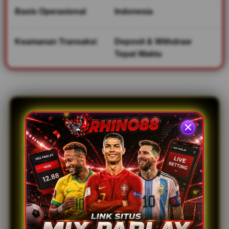
Basis Operasional
Indonesia
Keamanan Transaksi
Deposit & Withdraw
Tepat Waktu
Rhino88 Link Situs
Mix Parlay
Terpercaya
Komunitas Sbobet