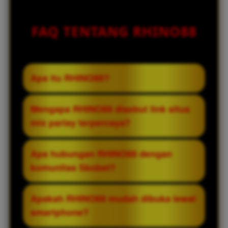
FAQ TENTANG RHINO88
Apa itu RHINO88?
RHINO88 adalah link situs mix parlay
Mengapa RHINO88 disebut link situs
terpercaya yang menghadirkan akses
mix parlay terpercaya?
ringan, cepat, dan mudah digunakan.
Halaman dibuat rapi agar pengguna bisa
RHINO88 disebut link situs mix parlay
Apa hubungan RHINO88 dengan
menemukan informasi utama dengan
terpercaya karena menyajikan akses yang
komunitas Sbobet?
lebih praktis.
stabil, tampilan responsif, serta informasi
yang jelas untuk pengguna yang mencari
RHINO88 menghadirkan informasi seputar
Apakah RHINO88 mudah dibuka lewat
halaman mixparlay hari ini.
komunitas Sbobet terbaik se Asia dengan
smartphone?
penyajian yang lebih rapi, mudah dibaca,