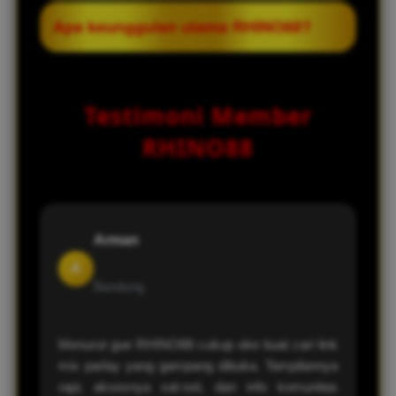
dan nyaman diakses melalui berbagai
Ya, RHINO88 dirancang agar mudah
Apa keunggulan utama RHINO88?
perangkat.
dibuka melalui smartphone maupun
desktop. Tampilan yang ringan membuat
Keunggulan utama RHINO88 ada pada
proses akses terasa lebih cepat, stabil, dan
akses mix parlay yang praktis, loading
Testimoni Member
tidak membingungkan.
ringan, navigasi jelas, tampilan modern,
serta informasi komunitas Sbobet yang
RHINO88
disusun lebih natural dan nyaman dibaca.
Arman
A
Bandung
Menurut gue RHINO88 cukup oke buat cari link
mix parlay yang gampang dibuka. Tampilannya
rapi, aksesnya sat-set, dan info komunitas