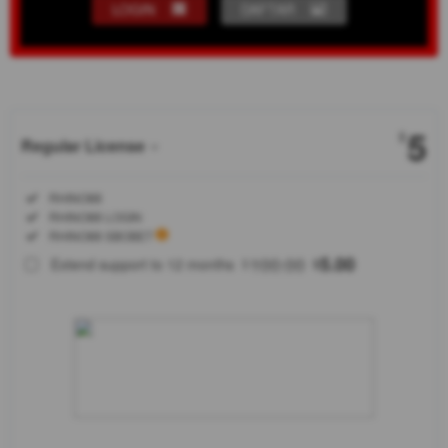
LOGIN
DAFTAR
Show More
5
$
Regular License
Regular
Included:
RHINO88
License
Included:
RHINO88 LOGIN
SELECTED
Included:
RHINO88 SBOBET
88
$
100.00
5.00
Extend support to 12 months
$
$
Rhino88
merupakan
link situs
mixparlay
terpercaya
hari ini
dengan
komunitas
sbobet