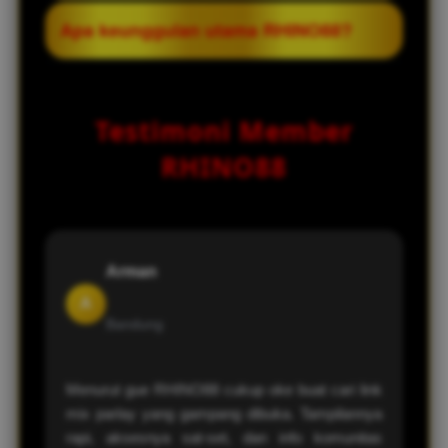
dan nyaman diakses melalui berbagai
Ya, RHINO88 dirancang agar mudah
Apa keunggulan utama RHINO88?
perangkat.
dibuka melalui smartphone maupun
desktop. Tampilan yang ringan membuat
Keunggulan utama RHINO88 ada pada
proses akses terasa lebih cepat, stabil, dan
akses mix parlay yang praktis, loading
Testimoni Member
tidak membingungkan.
ringan, navigasi jelas, tampilan modern,
serta informasi komunitas Sbobet yang
RHINO88
disusun lebih natural dan nyaman dibaca.
Arman
A
Bandung
Menurut gue RHINO88 cukup oke buat cari link
mix parlay yang gampang dibuka. Tampilannya
rapi, aksesnya sat-set, dan info komunitas