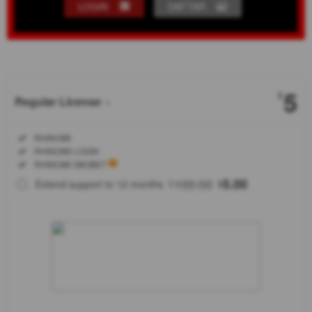
LOGIN
DAFTAR
Show More
5
$
Regular License
Regular
Included:
RHINO88
License
Included:
RHINO88 LOGIN
SELECTED
Included:
RHINO88 SBOBET
88
$
100.00
5.00
Extend support to 12 months
$
$
Rhino88
merupakan
link situs
mixparlay
terpercaya
hari ini
dengan
komunitas
sbobet