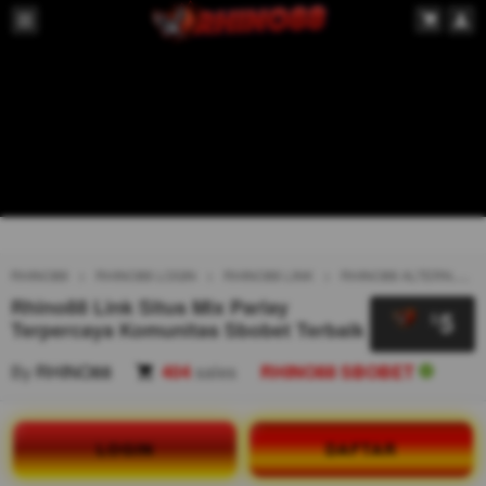
RHINO88
RHINO88 LOGIN
RHINO88 LINK
RHINO88 ALTERNATIF
Rhino88 Link Situs Mix Parlay
5
$
Terpercaya Komunitas Sbobet Terbaik
By
RHINO88
404
sales
RHINO88 SBOBET
LOGIN
DAFTAR