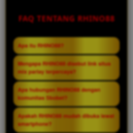
FAQ TENTANG RHINO88
Apa itu RHINO88?
RHINO88 adalah link situs mix parlay
Mengapa RHINO88 disebut link situs
terpercaya yang menghadirkan akses
mix parlay terpercaya?
ringan, cepat, dan mudah digunakan.
Halaman dibuat rapi agar pengguna bisa
RHINO88 disebut link situs mix parlay
Apa hubungan RHINO88 dengan
menemukan informasi utama dengan
terpercaya karena menyajikan akses yang
komunitas Sbobet?
lebih praktis.
stabil, tampilan responsif, serta informasi
yang jelas untuk pengguna yang mencari
RHINO88 menghadirkan informasi seputar
Apakah RHINO88 mudah dibuka lewat
halaman mixparlay hari ini.
komunitas Sbobet terbaik se Asia dengan
smartphone?
penyajian yang lebih rapi, mudah dibaca,