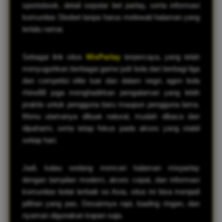
sportsbook, detail seputar bet parlay, serta informasi
komunitas Sbobet tanpa harus melewati halaman yang
terlalu ramai.
Sebagai link situs
MixParlay
terpercaya, yang telah
menyuguhkan berbagai game judi bola dari berbagi liga
dan competisi elite luar dan dalam negri, agen bola
rhino88 juga menghadirkan pengalaman yang lebih
praktis untuk pengguna baru maupun pengguna lama.
Menu utamanya dibuat natural, mudah dibaca dan
dipahami, serta tetap fokus pada akses yang stabil
setiap hari.
Jadi, kalau sedang mencari halaman mixparlay
dengan tampilan modern, akses cepat, dan informasi
komunitas bolat terbaik se Asia, situs ini bisa menjadi
pilihan yang pas. Desainnya rapi, loading ringan, dan
nyaman digunakan kapan saja.