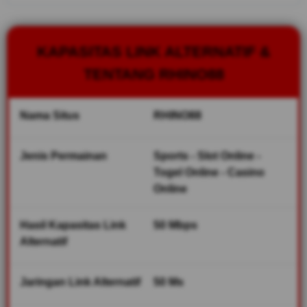
terbaik se
asia.
KAPASITAS LINK ALTERNATIF &
V
TENTANG RHINO88
i
e
w
Nama Situs
RHINO88
l
i
c
Jenis Permainan
Sports - Slot Online -
e
Togel Online - Casino
n
Online
s
e
d
Hasil Kapasitas Link
50 Mbps
e
Alternatif
t
a
i
Jaringan Link Alternatif
50 Ms
l
s