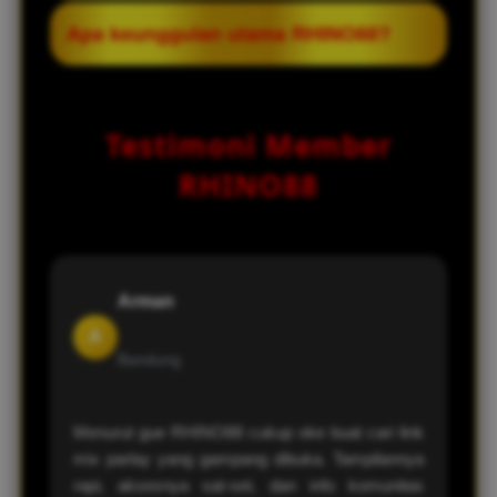
dan nyaman diakses melalui berbagai
Ya, RHINO88 dirancang agar mudah
Apa keunggulan utama RHINO88?
perangkat.
dibuka melalui smartphone maupun
desktop. Tampilan yang ringan membuat
Keunggulan utama RHINO88 ada pada
proses akses terasa lebih cepat, stabil, dan
akses mix parlay yang praktis, loading
Testimoni Member
tidak membingungkan.
ringan, navigasi jelas, tampilan modern,
serta informasi komunitas Sbobet yang
RHINO88
disusun lebih natural dan nyaman dibaca.
Arman
A
Bandung
Menurut gue RHINO88 cukup oke buat cari link
mix parlay yang gampang dibuka. Tampilannya
rapi, aksesnya sat-set, dan info komunitas