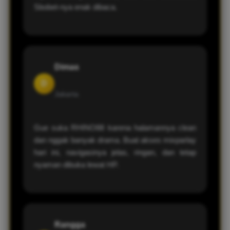
Sbobet-nya enak dibaca.
Dimas
D
Jakarta
Gue suka RHINO88 karena halamannya clean
dan nggak banyak drama. Buat akses mixparlay
hari ini, navigasinya jelas, ringan, dan tetap
nyaman dibuka lewat HP.
Rangga