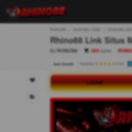
RHINO88
RHINO88 LOGIN
RHINO88 LIN
Rhino88 Link Situs 
By
RHINO88
404
sales
RHIN
5.00
Reviews
5.00
Item Details
10
stars
LOGIN