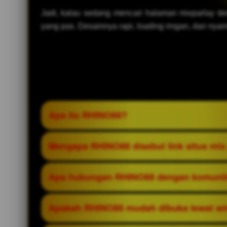
Jadi, kalau sedang mencari halaman mixparlay deng
yang pas. Desainnya rapi, loading ringan, dan nya
Apa itu RHINO88?
RHINO88 adalah link situs mix parlay terper
Mengapa RHINO88 disebut link situs mix 
bisa menemukan informasi utama dengan lebih
RHINO88 disebut link situs mix parlay terper
Apa hubungan RHINO88 dengan komunit
yang mencari halaman mixparlay hari ini.
RHINO88 menghadirkan informasi seputar kom
Apakah RHINO88 mudah dibuka lewat s
melalui berbagai perangkat.