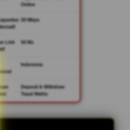
Online
Kapasitas
50 Mbps
ternatif
an Link
50 Ms
tif
Indonesia
ional
nan
Deposit & Withdraw
ksi
Tepat Waktu