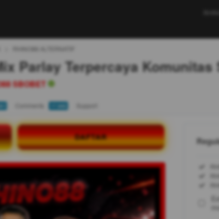
RHIN
K
RHINO88 ALTERNATIF
Mix Parlay Terpercaya Komunitas 
O88 SBOBET
Comments
Support
01
17.945
DAFTAR
Regul
Regu
Inc
RH
Inc
Rhin
RH
Inc
RH
terp
terba
Ex
mo