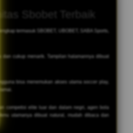
itas Sbobet Terbaik
der lengkap termasuk SBOBET, UBOBET, SABA Sports,
pas dan cukup menarik. Tampilan halamannya dibuat
Pengguna bisa menemukan akses utama soccer play,
ramai.
n competisi elite luar dan dalam negri, agen bola
enu utamanya dibuat natural, mudah dibaca dan