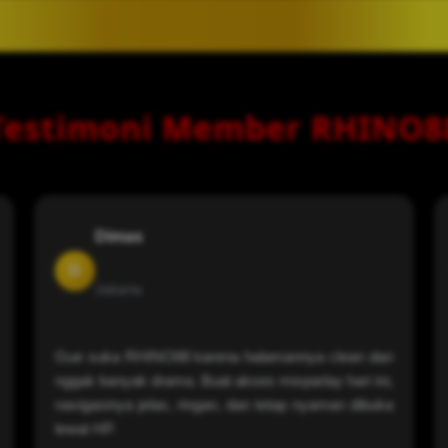
elalui smartphone maupun desktop. Tampilan yang ringa
x parlay yang praktis, loading ringan, navigasi jelas,
 dibaca.
Testimoni Member RHINO8
Dimas
D
Jakarta
Gue suka RHINO88 karena halamannya clean dan
nggak banyak drama. Buat akses mixparlay hari ini,
navigasinya jelas, ringan, dan tetap nyaman dibuka
lewat HP.