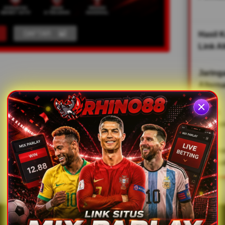
DAFTAR
Hasil 
Link Al
Jaring
Alterna
Basis
Operas
Keama
Transa