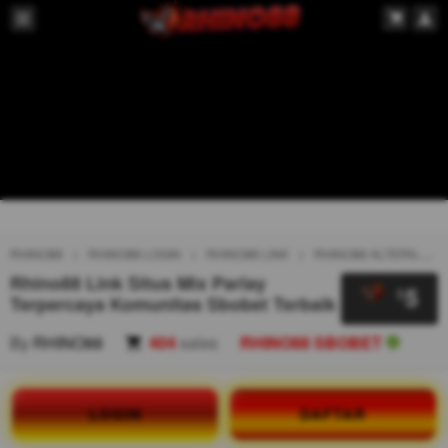
RHINO88
RHINO88 LOGIN
RHINO88 LINK
RHINO88 ALTERNATIF
Rhino88 Link Situs Mix Parlay
5
$
Terpercaya Komunitas Sbobet Terbaik
By
RHINO88
404
sales
RHINO88 SBOBET
LOGIN
DAFTAR