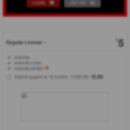
LOGIN
DAFTAR
Show More
5
$
Regular License
Regular
Included:
RHINO88
License
Included:
RHINO88 LOGIN
SELECTED
Included:
RHINO88 SBOBET
88
$
100.00
5.00
Extend support to 12 months
$
$
Rhino88
merupakan
link situs
mixparlay
terpercaya
hari ini
dengan
komunitas
sbobet