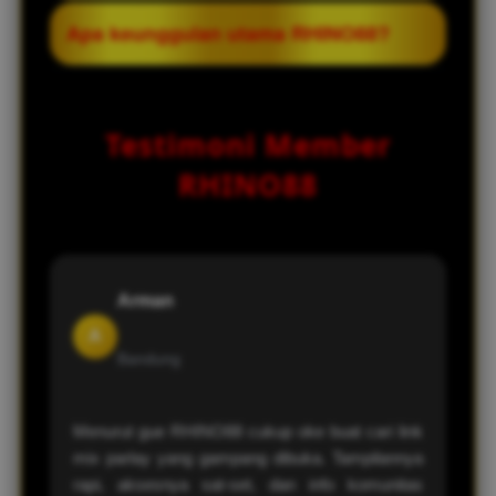
dan nyaman diakses melalui berbagai
Ya, RHINO88 dirancang agar mudah
Apa keunggulan utama RHINO88?
perangkat.
dibuka melalui smartphone maupun
desktop. Tampilan yang ringan membuat
Keunggulan utama RHINO88 ada pada
proses akses terasa lebih cepat, stabil, dan
akses mix parlay yang praktis, loading
Testimoni Member
tidak membingungkan.
ringan, navigasi jelas, tampilan modern,
serta informasi komunitas Sbobet yang
RHINO88
disusun lebih natural dan nyaman dibaca.
Arman
A
Bandung
Menurut gue RHINO88 cukup oke buat cari link
mix parlay yang gampang dibuka. Tampilannya
rapi, aksesnya sat-set, dan info komunitas