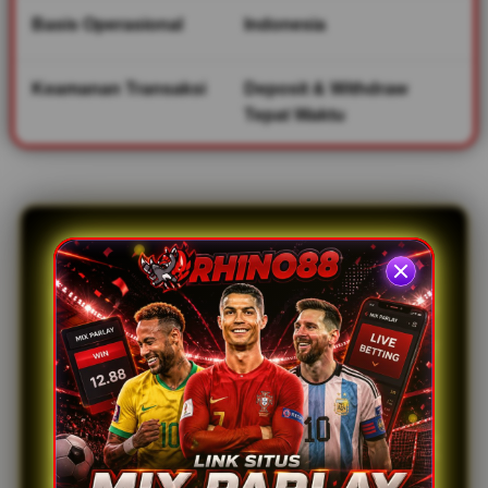
Basis Operasional
Indonesia
Keamanan Transaksi
Deposit & Withdraw
Tepat Waktu
Rhino88 Link Situs
Mix Parlay
Terpercaya
Komunitas Sbobet