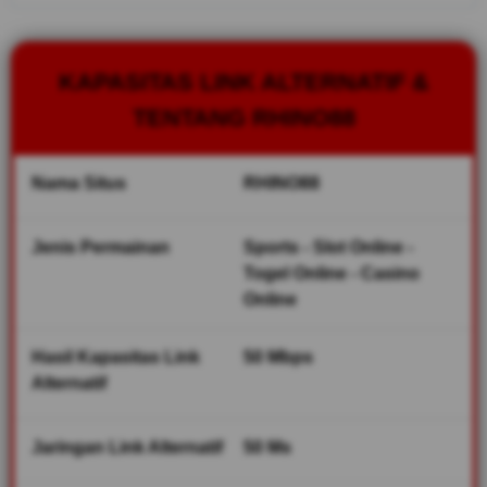
terbaik se
asia.
KAPASITAS LINK ALTERNATIF &
V
TENTANG RHINO88
i
e
w
Nama Situs
RHINO88
l
i
c
Jenis Permainan
Sports - Slot Online -
e
Togel Online - Casino
n
Online
s
e
d
Hasil Kapasitas Link
50 Mbps
e
Alternatif
t
a
i
Jaringan Link Alternatif
50 Ms
l
s