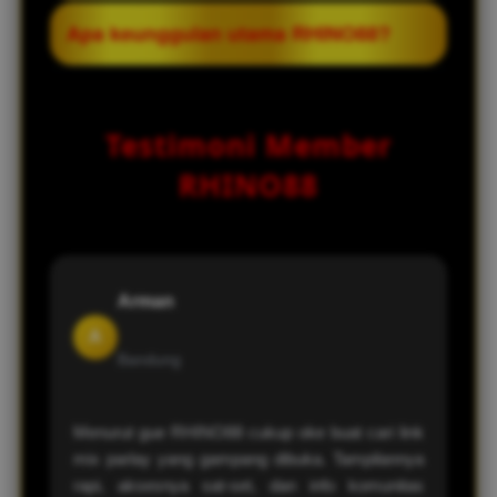
dan nyaman diakses melalui berbagai
Ya, RHINO88 dirancang agar mudah
Apa keunggulan utama RHINO88?
perangkat.
dibuka melalui smartphone maupun
desktop. Tampilan yang ringan membuat
Keunggulan utama RHINO88 ada pada
proses akses terasa lebih cepat, stabil, dan
akses mix parlay yang praktis, loading
Testimoni Member
tidak membingungkan.
ringan, navigasi jelas, tampilan modern,
serta informasi komunitas Sbobet yang
RHINO88
disusun lebih natural dan nyaman dibaca.
Arman
A
Bandung
Menurut gue RHINO88 cukup oke buat cari link
mix parlay yang gampang dibuka. Tampilannya
rapi, aksesnya sat-set, dan info komunitas