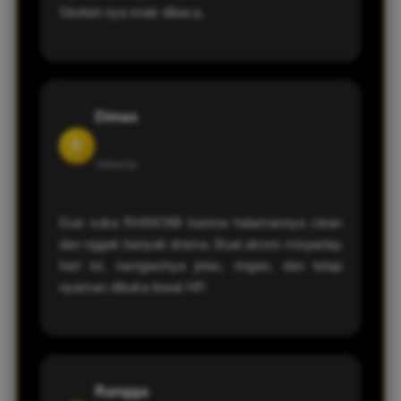
Sbobet-nya enak dibaca.
Dimas
D
Jakarta
Gue suka RHINO88 karena halamannya clean
dan nggak banyak drama. Buat akses mixparlay
hari ini, navigasinya jelas, ringan, dan tetap
nyaman dibuka lewat HP.
Rangga