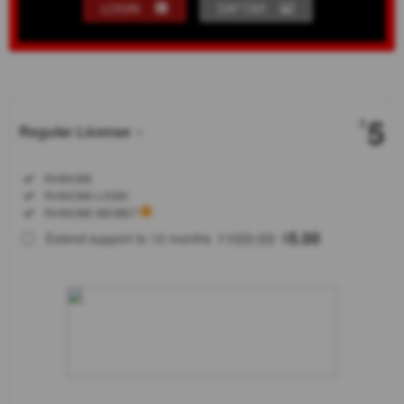
LOGIN
DAFTAR
Show More
5
$
Regular License
Regular
Included:
RHINO88
License
Included:
RHINO88 LOGIN
SELECTED
Included:
RHINO88 SBOBET
88
$
100.00
5.00
Extend support to 12 months
$
$
Rhino88
merupakan
link situs
mixparlay
terpercaya
hari ini
dengan
komunitas
sbobet