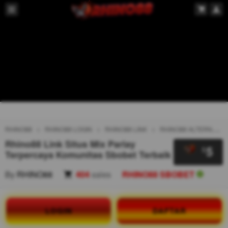
RHINO88
RHINO88 LOGIN
RHINO88 LINK
RHINO88 ALTERNATIF
Rhino88 Link Situs Mix Parlay
5
$
Terpercaya Komunitas Sbobet Terbaik
By
RHINO88
404
sales
RHINO88 SBOBET
LOGIN
DAFTAR