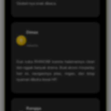
Sbobet-nya enak dibaca.
Dimas
D
Jakarta
Gue suka RHINO88 karena halamannya clean
dan nggak banyak drama. Buat akses mixparlay
hari ini, navigasinya jelas, ringan, dan tetap
nyaman dibuka lewat HP.
Rangga