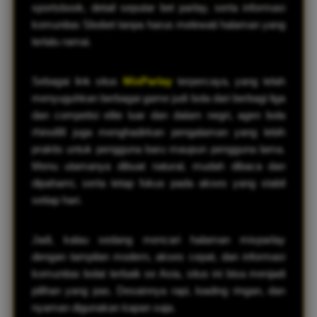
sportsbook, detail seputar bet parlay, serta informasi
komunitas Sbobet tanpa harus melewati halaman yang
terlalu ramai.
Sebagai link situs
MixParlay
terpercaya, yang telah
menyuguhkan berbagai game judi bola dari berbagi liga
dan competisi elite luar dan dalam negri, agen bola
rhino88 juga menghadirkan pengalaman yang lebih
praktis untuk pengguna baru maupun pengguna lama.
Menu utamanya dibuat natural, mudah dibaca dan
dipahami, serta tetap fokus pada akses yang stabil
setiap hari.
Jadi, kalau sedang mencari halaman mixparlay
dengan tampilan modern, akses cepat, dan informasi
komunitas bolat terbaik se Asia, situs ini bisa menjadi
pilihan yang pas. Desainnya rapi, loading ringan, dan
nyaman digunakan kapan saja.