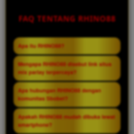
FAQ TENTANG RHINO88
Apa itu RHINO88?
RHINO88 adalah link situs mix parlay
Mengapa RHINO88 disebut link situs
terpercaya yang menghadirkan akses
mix parlay terpercaya?
ringan, cepat, dan mudah digunakan.
Halaman dibuat rapi agar pengguna bisa
RHINO88 disebut link situs mix parlay
Apa hubungan RHINO88 dengan
menemukan informasi utama dengan
terpercaya karena menyajikan akses yang
komunitas Sbobet?
lebih praktis.
stabil, tampilan responsif, serta informasi
yang jelas untuk pengguna yang mencari
RHINO88 menghadirkan informasi seputar
Apakah RHINO88 mudah dibuka lewat
halaman mixparlay hari ini.
komunitas Sbobet terbaik se Asia dengan
smartphone?
penyajian yang lebih rapi, mudah dibaca,