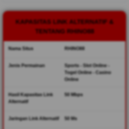
terbaik se
asia.
KAPASITAS LINK ALTERNATIF &
V
TENTANG RHINO88
i
e
w
Nama Situs
RHINO88
l
i
c
Jenis Permainan
Sports - Slot Online -
e
Togel Online - Casino
n
Online
s
e
d
Hasil Kapasitas Link
50 Mbps
e
Alternatif
t
a
i
Jaringan Link Alternatif
50 Ms
l
s