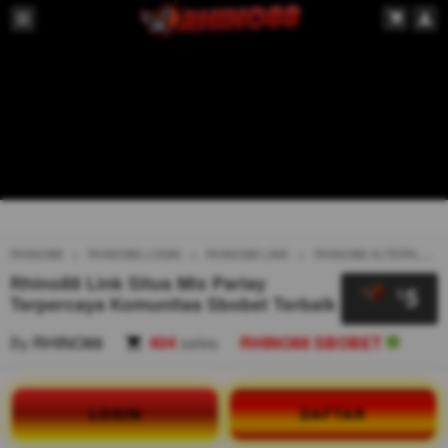
RHINO88
RHINO88 LOGIN
RHINO88 LINK
RHINO88 ALTERNATIF
Rhino88 Link Situs Mix Parlay
5
$
Terpercaya Komunitas Sbobet Terbaik
By
RHINO88
404
sales
RHINO88 SBOBET
LOGIN
DAFTAR