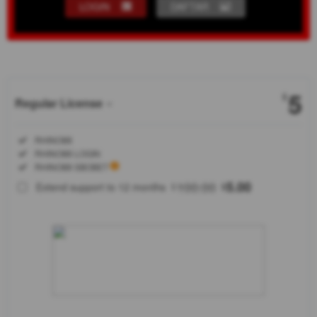
LOGIN
DAFTAR
Show More
5
$
Regular License
Regular
Included:
RHINO88
License
Included:
RHINO88 LOGIN
SELECTED
Included:
RHINO88 SBOBET
88
$
100.00
5.00
Extend support to 12 months
$
$
Rhino88
merupakan
link situs
mixparlay
terpercaya
hari ini
dengan
komunitas
sbobet