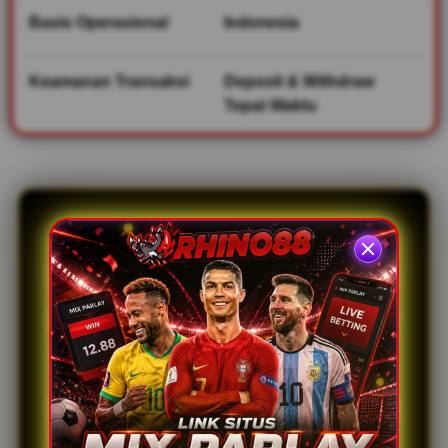
Basis Operasional
Indonesia
Keamanan Transaksi
Deposit & Withdraw
Tepat Waktu
Rhino88 Link Situs
Mix Parlay
Terpercaya
Komunitas Sbobet