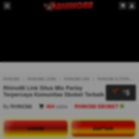
RHINO88
RHINO88 LOGIN
RHINO88 LINK
RHINO88 ALTERNATIF
Rhino88 Link Situs Mix Parlay
5
$
Terpercaya Komunitas Sbobet Terbaik
By
RHINO88
404
sales
RHINO88 SBOBET
LOGIN
DAFTAR