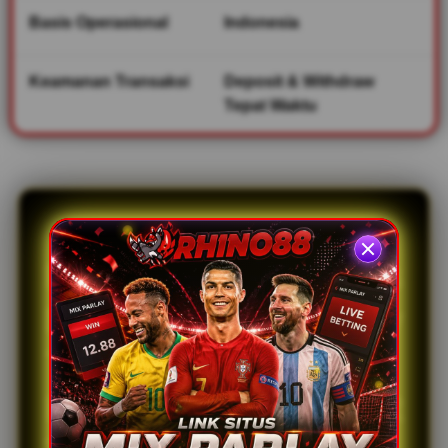
Basis Operasional
Indonesia
Keamanan Transaksi
Deposit & Withdraw
Tepat Waktu
Rhino88 Link Situs
Mix Parlay
Terpercaya
Komunitas Sbobet