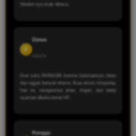
Sbobet-nya enak dibaca.
Dimas
D
Jakarta
Gue suka RHINO88 karena halamannya clean
dan nggak banyak drama. Buat akses mixparlay
hari ini, navigasinya jelas, ringan, dan tetap
nyaman dibuka lewat HP.
Rangga