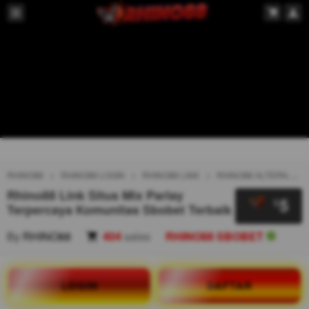
RHINO88
RHINO88 LOGIN
RHINO88 LINK
RHINO88 ALTERNATIF
Rhino88 Link Situs Mix Parlay
5
$
Terpercaya Komunitas Sbobet Terbaik
By
RHINO88
404
sales
RHINO88 SBOBET
LOGIN
DAFTAR