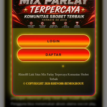
Terbaik
Ini dia akses Mix Parlay terpercaya hari ini bersama
RHINO88
! Situs taruhan bola terbaik dengan pilihan
provider lengkap termasuk SBOBET, UBOBET, SABA
Sports, dan CMD368. Dikenal juga dengan sebutan
Rhino 88 layanan paling praktis sistem adil dan
LOGIN
transparant.
DAFTAR
Buat yang mencari akses
Mix Parlay
dengan alur
simpel dan nggak ribet, platform ini bisa jadi pilihan
yang pas dan cukup menarik. Tampilan halamannya
dibuat responsif, jadi tetap nyaman dibuka lewat HP
Rhino88 Link Situs Mix Parlay Terpercaya Komunitas Sbobet
maupun desktop tanpa terasa berat.
Terbaik
© COPYRIGHT 2026 RHINO88-BEMOGROUP.
Salah satu daya tarik portal bola ini adalah ada pada
penyajian informasi yang clean dan mudah dipahami.
Pengguna bisa menemukan akses utama soccer play,