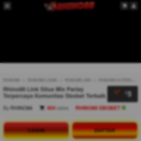
RHINO88
RHINO88 LOGIN
RHINO88 LINK
RHINO88 ALTERNATIF
Rhino88 Link Situs Mix Parlay
5
$
Terpercaya Komunitas Sbobet Terbaik
By
RHINO88
404
sales
RHINO88 SBOBET
LOGIN
DAFTAR