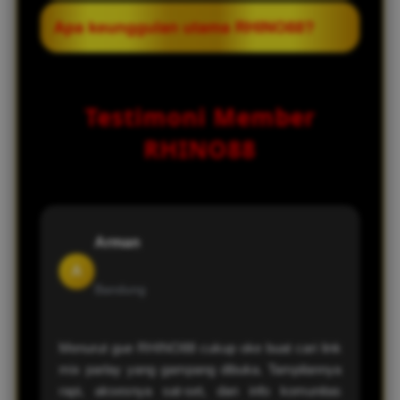
dan nyaman diakses melalui berbagai
Ya, RHINO88 dirancang agar mudah
Apa keunggulan utama RHINO88?
perangkat.
dibuka melalui smartphone maupun
desktop. Tampilan yang ringan membuat
Keunggulan utama RHINO88 ada pada
proses akses terasa lebih cepat, stabil, dan
akses mix parlay yang praktis, loading
Testimoni Member
tidak membingungkan.
ringan, navigasi jelas, tampilan modern,
serta informasi komunitas Sbobet yang
RHINO88
disusun lebih natural dan nyaman dibaca.
Arman
A
Bandung
Menurut gue RHINO88 cukup oke buat cari link
mix parlay yang gampang dibuka. Tampilannya
rapi, aksesnya sat-set, dan info komunitas