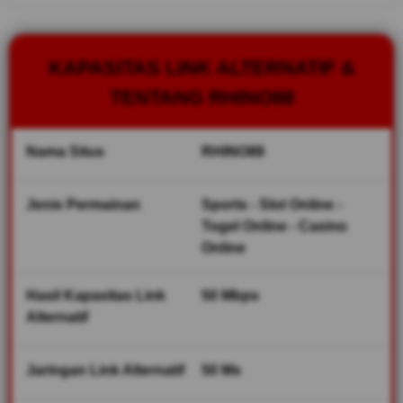
terbaik se
asia.
KAPASITAS LINK ALTERNATIF &
V
TENTANG RHINO88
i
e
w
Nama Situs
RHINO88
l
i
c
Jenis Permainan
Sports - Slot Online -
e
Togel Online - Casino
n
Online
s
e
d
Hasil Kapasitas Link
50 Mbps
e
Alternatif
t
a
i
Jaringan Link Alternatif
50 Ms
l
s