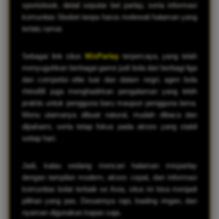
sportsbook, detail seputar bet parlay, serta informasi
komunitas Sbobet tanpa harus melewati halaman yang
terlalu ramai.
Sebagai link situs
MixParlay
terpercaya, yang telah
menyuguhkan berbagai game judi bola dari berbagi liga
dan competisi elite luar dan dalam negri, agen bola
rhino88 juga menghadirkan pengalaman yang lebih
praktis untuk pengguna baru maupun pengguna lama.
Menu utamanya dibuat natural, mudah dibaca dan
dipahami, serta tetap fokus pada akses yang stabil
setiap hari.
Jadi, kalau sedang mencari halaman mixparlay
dengan tampilan modern, akses cepat, dan informasi
komunitas bolat terbaik se Asia, situs ini bisa menjadi
pilihan yang pas. Desainnya rapi, loading ringan, dan
nyaman digunakan kapan saja.