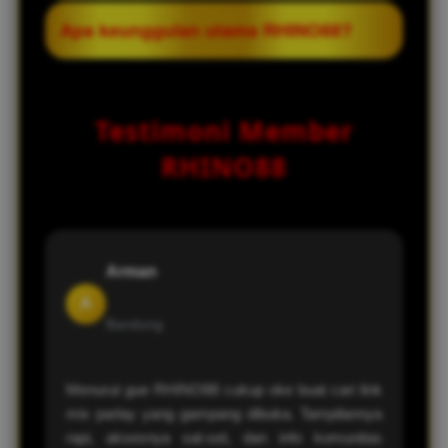
dan nyaman diakses melalui berbagai
Ya, RHINO88 dirancang agar mudah
Apa keunggulan utama RHINO88?
perangkat.
dibuka melalui smartphone maupun
desktop. Tampilan yang ringan membuat
Keunggulan utama RHINO88 ada pada
proses akses terasa lebih cepat, stabil, dan
akses mix parlay yang praktis, loading
Testimoni Member
tidak membingungkan.
ringan, navigasi jelas, tampilan modern,
serta informasi komunitas Sbobet yang
RHINO88
disusun lebih natural dan nyaman dibaca.
Arman
A
Bandung
Menurut gue RHINO88 cukup oke buat cari link
mix parlay yang gampang dibuka. Tampilannya
rapi, aksesnya sat-set, dan info komunitas