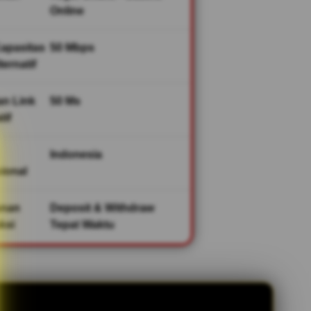
Online
Kapasitas
50 Mbps
ternatif
an Link
50 Ms
tif
Indonesia
ional
nan
Deposit & Withdraw
ksi
Tepat Waktu