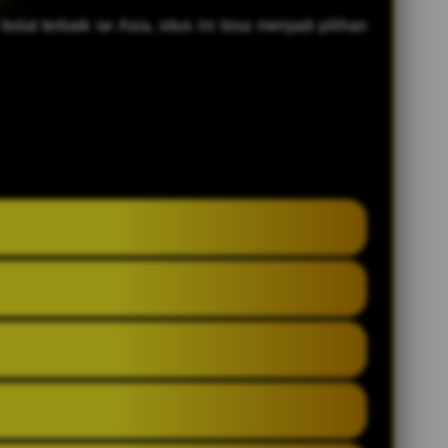
at terbaik se Asia, situs ini bisa menjadi pilihan
digunakan. Halaman dibuat rapi agar pengguna
if, serta informasi yang jelas untuk pengguna
ebih rapi, mudah dibaca, dan nyaman diakses