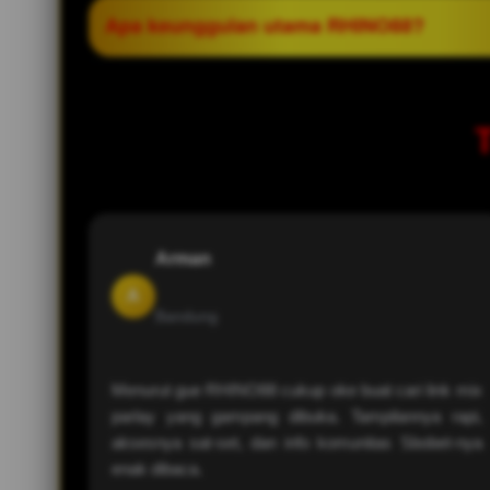
Ya, RHINO88 dirancang agar mudah dibuka m
Apa keunggulan utama RHINO88?
stabil, dan tidak membingungkan.
Keunggulan utama RHINO88 ada pada akses mi
Sbobet yang disusun lebih natural dan nyaman
Arman
A
Bandung
Menurut gue RHINO88 cukup oke buat cari link mix
parlay yang gampang dibuka. Tampilannya rapi,
aksesnya sat-set, dan info komunitas Sbobet-nya
enak dibaca.