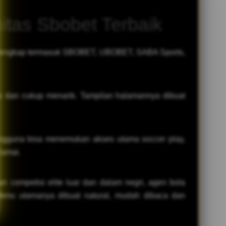
itas Sbobet Terbaik
der lengkap termasuk SBOBET, UBOBET, SABA Sports,
pas dan cukup menarik. Tampilan halamannya dibuat
Pengguna bisa menemukan akses utama soccer play,
ramai.
n competisi elite luar dan dalam negri, agen bola
enu utamanya dibuat natural, mudah dibaca dan