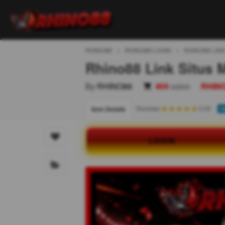
RHINO88
RHINO88 LOGIN
RHINO88 LIN
Rhino88 Link Situs 
By
RHINO88
404
sales
RHIN
5.00
Reviews
5.00
Item Details
10
stars
LOGIN