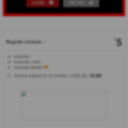
LOGIN
DAFTAR
Show More
5
$
Regular License
Regular
Included:
RHINO88
License
Included:
RHINO88 LOGIN
SELECTED
Included:
RHINO88 SBOBET
88
$
100.00
5.00
Extend support to 12 months
$
$
Rhino88
merupakan
link situs
mixparlay
terpercaya
hari ini
dengan
komunitas
sbobet