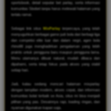
sportsbook, detail seputar bet parlay, serta informasi
komunitas Sbobet tanpa harus melewati halaman yang
terlalu ramai.
Sebagai link situs
MixParlay
terpercaya, yang telah
menyuguhkan berbagai game judi bola dari berbagi liga
dan competisi elite luar dan dalam negri, agen bola
rhino88 juga menghadirkan pengalaman yang lebih
praktis untuk pengguna baru maupun pengguna lama.
Menu utamanya dibuat natural, mudah dibaca dan
dipahami, serta tetap fokus pada akses yang stabil
setiap hari.
Jadi, kalau sedang mencari halaman mixparlay
dengan tampilan modern, akses cepat, dan informasi
komunitas bolat terbaik se Asia, situs ini bisa menjadi
pilihan yang pas. Desainnya rapi, loading ringan, dan
nyaman digunakan kapan saja.