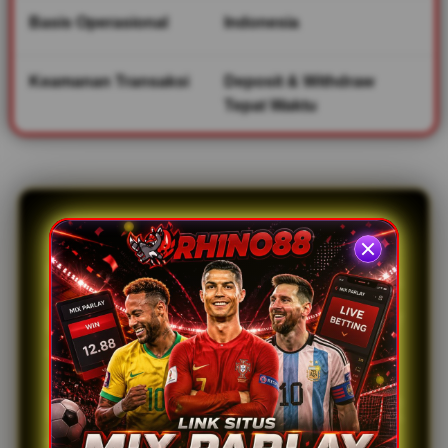
Basis Operasional
Indonesia
Keamanan Transaksi
Deposit & Withdraw
Tepat Waktu
Rhino88 Link Situs
Mix Parlay
Terpercaya
Komunitas Sbobet