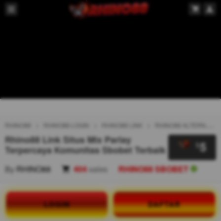
RHINO88
RHINO88 LOGIN
RHINO88 LINK
RHINO88 ALTERNATIF
Rhino88 Link Situs Mix Parlay
5
$
Terpercaya Komunitas Sbobet Terbaik
By
RHINO88
404
sales
RHINO88 SBOBET
LOGIN
DAFTAR