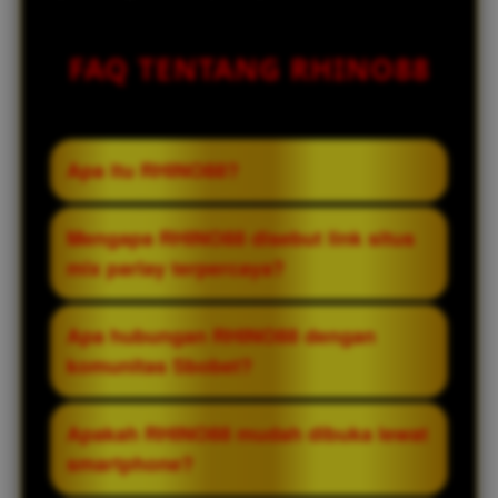
FAQ TENTANG RHINO88
Apa itu RHINO88?
RHINO88 adalah link situs mix parlay
Mengapa RHINO88 disebut link situs
terpercaya yang menghadirkan akses
mix parlay terpercaya?
ringan, cepat, dan mudah digunakan.
Halaman dibuat rapi agar pengguna bisa
RHINO88 disebut link situs mix parlay
Apa hubungan RHINO88 dengan
menemukan informasi utama dengan
terpercaya karena menyajikan akses yang
komunitas Sbobet?
lebih praktis.
stabil, tampilan responsif, serta informasi
yang jelas untuk pengguna yang mencari
RHINO88 menghadirkan informasi seputar
Apakah RHINO88 mudah dibuka lewat
halaman mixparlay hari ini.
komunitas Sbobet terbaik se Asia dengan
smartphone?
penyajian yang lebih rapi, mudah dibaca,