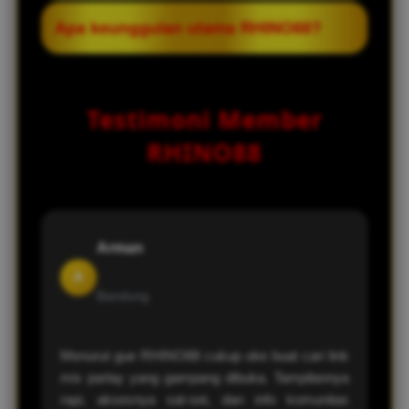
dan nyaman diakses melalui berbagai
Ya, RHINO88 dirancang agar mudah
Apa keunggulan utama RHINO88?
perangkat.
dibuka melalui smartphone maupun
desktop. Tampilan yang ringan membuat
Keunggulan utama RHINO88 ada pada
proses akses terasa lebih cepat, stabil, dan
akses mix parlay yang praktis, loading
Testimoni Member
tidak membingungkan.
ringan, navigasi jelas, tampilan modern,
serta informasi komunitas Sbobet yang
RHINO88
disusun lebih natural dan nyaman dibaca.
Arman
A
Bandung
Menurut gue RHINO88 cukup oke buat cari link
mix parlay yang gampang dibuka. Tampilannya
rapi, aksesnya sat-set, dan info komunitas