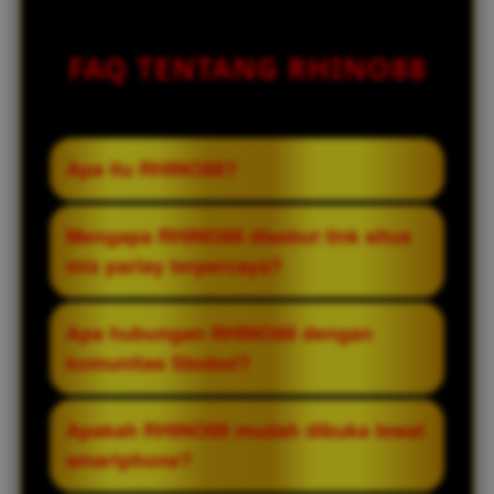
FAQ TENTANG RHINO88
Apa itu RHINO88?
RHINO88 adalah link situs mix parlay
Mengapa RHINO88 disebut link situs
terpercaya yang menghadirkan akses
mix parlay terpercaya?
ringan, cepat, dan mudah digunakan.
Halaman dibuat rapi agar pengguna bisa
RHINO88 disebut link situs mix parlay
Apa hubungan RHINO88 dengan
menemukan informasi utama dengan
terpercaya karena menyajikan akses yang
komunitas Sbobet?
lebih praktis.
stabil, tampilan responsif, serta informasi
yang jelas untuk pengguna yang mencari
RHINO88 menghadirkan informasi seputar
Apakah RHINO88 mudah dibuka lewat
halaman mixparlay hari ini.
komunitas Sbobet terbaik se Asia dengan
smartphone?
penyajian yang lebih rapi, mudah dibaca,