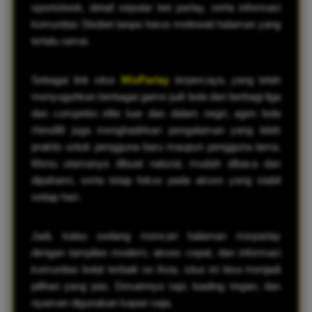
sportsbook, detail seputar bet parlay, serta informasi
komunitas Sbobet tanpa harus melewati halaman yang
terlalu ramai.
Sebagai link situs
MixParlay
terpercaya, yang telah
menyuguhkan berbagai game judi bola dari berbagi liga
dan competisi elite luar dan dalam negri, agen bola
rhino88 juga menghadirkan pengalaman yang lebih
praktis untuk pengguna baru maupun pengguna lama.
Menu utamanya dibuat natural, mudah dibaca dan
dipahami, serta tetap fokus pada akses yang stabil
setiap hari.
Jadi, kalau sedang mencari halaman mixparlay
dengan tampilan modern, akses cepat, dan informasi
komunitas bolat terbaik se Asia, situs ini bisa menjadi
pilihan yang pas. Desainnya rapi, loading ringan, dan
nyaman digunakan kapan saja.