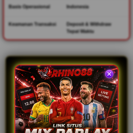
Basis Operasional
Indonesia
Keamanan Transaksi
Deposit & Withdraw
Tepat Waktu
Rhino88 Link Situs
Mix Parlay
Terpercaya
Komunitas Sbobet