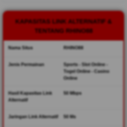
terbaik se
asia.
KAPASITAS LINK ALTERNATIF &
V
TENTANG RHINO88
i
e
w
Nama Situs
RHINO88
l
i
c
Jenis Permainan
Sports - Slot Online -
e
Togel Online - Casino
n
Online
s
e
d
Hasil Kapasitas Link
50 Mbps
e
Alternatif
t
a
i
Jaringan Link Alternatif
50 Ms
l
s