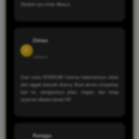
Sbobet-nya enak dibaca.
Dimas
D
Jakarta
Gue suka RHINO88 karena halamannya clean
dan nggak banyak drama. Buat akses mixparlay
hari ini, navigasinya jelas, ringan, dan tetap
nyaman dibuka lewat HP.
Rangga