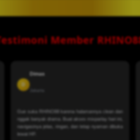
elalui smartphone maupun desktop. Tampilan yang ringa
x parlay yang praktis, loading ringan, navigasi jelas,
 dibaca.
Testimoni Member RHINO8
Dimas
D
Jakarta
Gue suka RHINO88 karena halamannya clean dan
nggak banyak drama. Buat akses mixparlay hari ini,
navigasinya jelas, ringan, dan tetap nyaman dibuka
lewat HP.