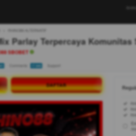
RHIN
K
RHINO88 ALTERNATIF
Mix Parlay Terpercaya Komunitas 
O88 SBOBET
Comments
Support
01
17.945
DAFTAR
Regul
Regu
Inc
RH
Inc
Rhin
RH
Inc
RH
terp
terba
Ex
mo