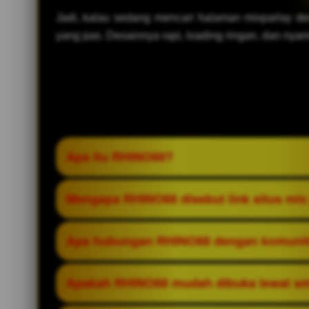
Jadi, kalau sedang mencari halaman mixparlay deng
yang pas. Desainnya rapi, loading ringan, dan nya
Apa itu RHINO88?
RHINO88 adalah link situs mix parlay terper
Mengapa RHINO88 disebut link situs mix 
bisa menemukan informasi utama dengan lebih
RHINO88 disebut link situs mix parlay terper
Apa hubungan RHINO88 dengan komunit
yang mencari halaman mixparlay hari ini.
RHINO88 menghadirkan informasi seputar kom
Apakah RHINO88 mudah dibuka lewat s
melalui berbagai perangkat.