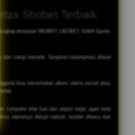
itas Sbobet Terbaik
der lengkap termasuk SBOBET, UBOBET, SABA Sports,
pas dan cukup menarik. Tampilan halamannya dibuat
Pengguna bisa menemukan akses utama soccer play,
ramai.
n competisi elite luar dan dalam negri, agen bola
enu utamanya dibuat natural, mudah dibaca dan