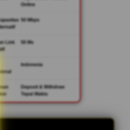
Online
Kapasitas
50 Mbps
ternatif
an Link
50 Ms
tif
Indonesia
ional
nan
Deposit & Withdraw
ksi
Tepat Waktu