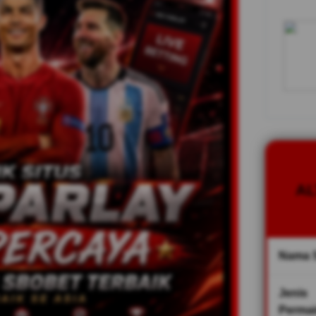
V
i
e
w
l
i
c
e
n
s
e
d
e
AL
t
a
i
l
s
Nama S
Jenis
Perma