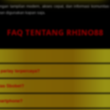
an tampilan modern, akses cepat, dan informasi komunitas bol
man digunakan kapan saja.
FAQ TENTANG RHINO88
caya yang menghadirkan akses ringan, cepat, dan mudah 
parlay terpercaya?
 praktis.
caya karena menyajikan akses yang stabil, tampilan respons
as Sbobet?
unitas Sbobet terbaik se Asia dengan penyajian yang l
martphone?