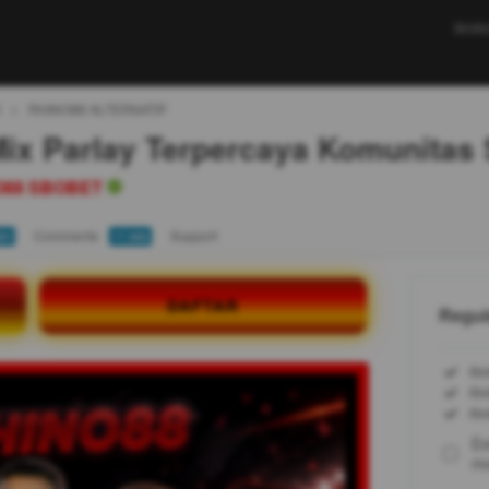
RHIN
K
RHINO88 ALTERNATIF
Mix Parlay Terpercaya Komunitas 
O88 SBOBET
Comments
Support
01
17.945
DAFTAR
Regul
Regu
Inc
RH
Inc
Rhin
RH
Inc
RH
terp
terba
Ex
mo