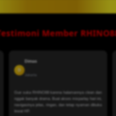
elalui smartphone maupun desktop. Tampilan yang ringa
x parlay yang praktis, loading ringan, navigasi jelas,
 dibaca.
Testimoni Member RHINO8
Dimas
D
Jakarta
Gue suka RHINO88 karena halamannya clean dan
nggak banyak drama. Buat akses mixparlay hari ini,
navigasinya jelas, ringan, dan tetap nyaman dibuka
lewat HP.