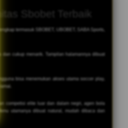
itas Sbobet Terbaik
der lengkap termasuk SBOBET, UBOBET, SABA Sports,
pas dan cukup menarik. Tampilan halamannya dibuat
Pengguna bisa menemukan akses utama soccer play,
ramai.
n competisi elite luar dan dalam negri, agen bola
enu utamanya dibuat natural, mudah dibaca dan