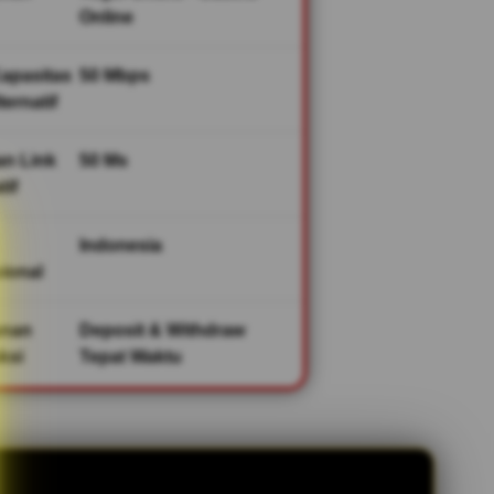
Online
Kapasitas
50 Mbps
ternatif
an Link
50 Ms
tif
Indonesia
ional
nan
Deposit & Withdraw
ksi
Tepat Waktu