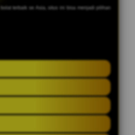
at terbaik se Asia, situs ini bisa menjadi pilihan
digunakan. Halaman dibuat rapi agar pengguna
if, serta informasi yang jelas untuk pengguna
ebih rapi, mudah dibaca, dan nyaman diakses