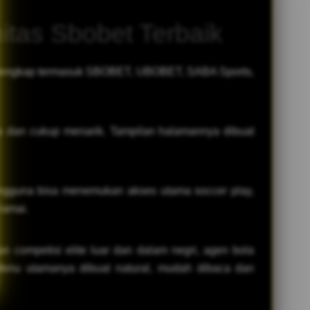
itas Sbobet Terbaik
der lengkap termasuk SBOBET, UBOBET, SABA Sports,
pas dan cukup menarik. Tampilan halamannya dibuat
Pengguna bisa menemukan akses utama soccer play,
ramai.
n competisi elite luar dan dalam negri, agen bola
enu utamanya dibuat natural, mudah dibaca dan