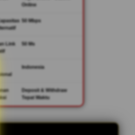
Online
Kapasitas
50 Mbps
ternatif
an Link
50 Ms
tif
Indonesia
ional
nan
Deposit & Withdraw
ksi
Tepat Waktu