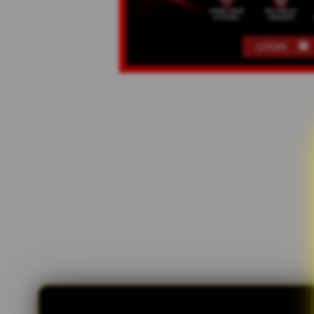
LOGIN