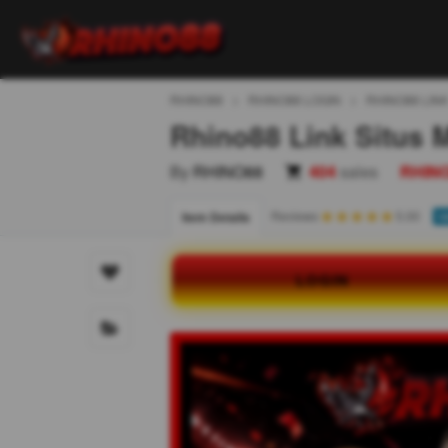
RHINO88
RHINO88 LOGIN
RHINO88 LIN
Rhino88 Link Situs 
By
RHINO88
404
sales
RHIN
5.00
Reviews
5.00
Item Details
10
stars
LOGIN