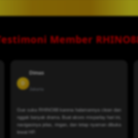
elalui smartphone maupun desktop. Tampilan yang ringa
x parlay yang praktis, loading ringan, navigasi jelas,
 dibaca.
Testimoni Member RHINO8
Dimas
D
Jakarta
Gue suka RHINO88 karena halamannya clean dan
nggak banyak drama. Buat akses mixparlay hari ini,
navigasinya jelas, ringan, dan tetap nyaman dibuka
lewat HP.