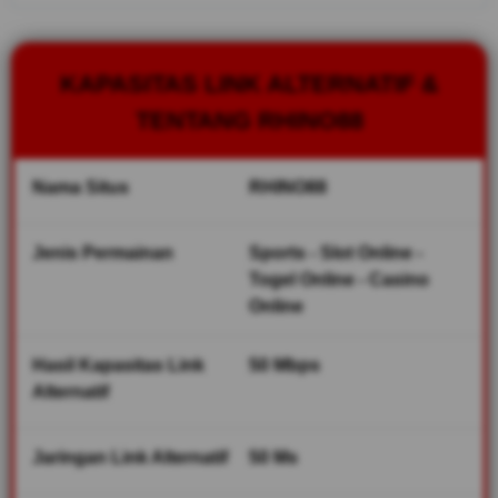
terbaik se
asia.
KAPASITAS LINK ALTERNATIF &
V
TENTANG RHINO88
i
e
w
Nama Situs
RHINO88
l
i
c
Jenis Permainan
Sports - Slot Online -
e
Togel Online - Casino
n
Online
s
e
d
Hasil Kapasitas Link
50 Mbps
e
Alternatif
t
a
i
Jaringan Link Alternatif
50 Ms
l
s