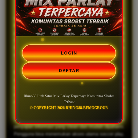
Terbaik
Ini dia akses Mix Parlay terpercaya hari ini bersama
RHINO88
! Situs taruhan bola terbaik dengan pilihan
provider lengkap termasuk SBOBET, UBOBET, SABA
Sports, dan CMD368. Dikenal juga dengan sebutan
Rhino 88 layanan paling praktis sistem adil dan
LOGIN
transparant.
DAFTAR
Buat yang mencari akses
Mix Parlay
dengan alur
simpel dan nggak ribet, platform ini bisa jadi pilihan
yang pas dan cukup menarik. Tampilan halamannya
dibuat responsif, jadi tetap nyaman dibuka lewat HP
Rhino88 Link Situs Mix Parlay Terpercaya Komunitas Sbobet
maupun desktop tanpa terasa berat.
Terbaik
© COPYRIGHT 2026 RHINO88-BEMOGROUP.
Salah satu daya tarik portal bola ini adalah ada pada
penyajian informasi yang clean dan mudah dipahami.
Pengguna bisa menemukan akses utama soccer play,