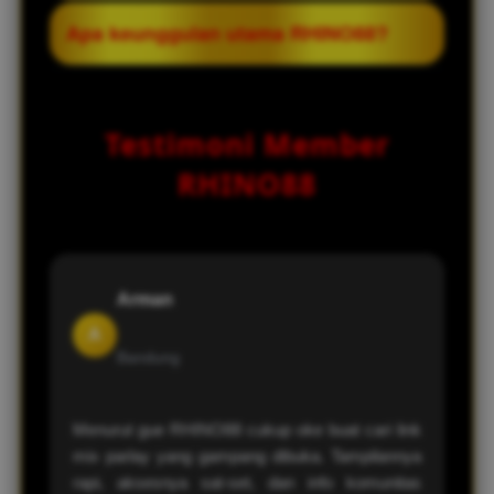
dan nyaman diakses melalui berbagai
Ya, RHINO88 dirancang agar mudah
Apa keunggulan utama RHINO88?
perangkat.
dibuka melalui smartphone maupun
desktop. Tampilan yang ringan membuat
Keunggulan utama RHINO88 ada pada
proses akses terasa lebih cepat, stabil, dan
akses mix parlay yang praktis, loading
Testimoni Member
tidak membingungkan.
ringan, navigasi jelas, tampilan modern,
serta informasi komunitas Sbobet yang
RHINO88
disusun lebih natural dan nyaman dibaca.
Arman
A
Bandung
Menurut gue RHINO88 cukup oke buat cari link
mix parlay yang gampang dibuka. Tampilannya
rapi, aksesnya sat-set, dan info komunitas