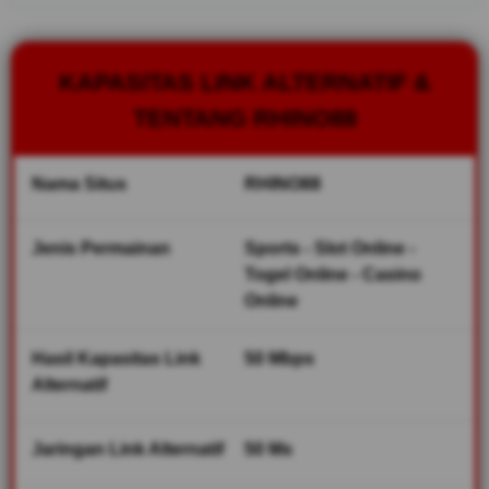
terbaik se
asia.
KAPASITAS LINK ALTERNATIF &
V
TENTANG RHINO88
i
e
w
Nama Situs
RHINO88
l
i
c
Jenis Permainan
Sports - Slot Online -
e
Togel Online - Casino
n
Online
s
e
d
Hasil Kapasitas Link
50 Mbps
e
Alternatif
t
a
i
Jaringan Link Alternatif
50 Ms
l
s