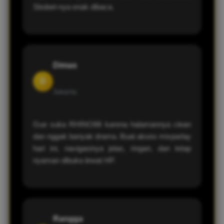
Sbobet-nya enak dibaca.
Dimas
D
Jakarta
Gue suka RHINO88 karena halamannya clean
dan nggak banyak drama. Buat akses mixparlay
hari ini, navigasinya jelas, ringan, dan tetap
nyaman dibuka lewat HP.
Rangga