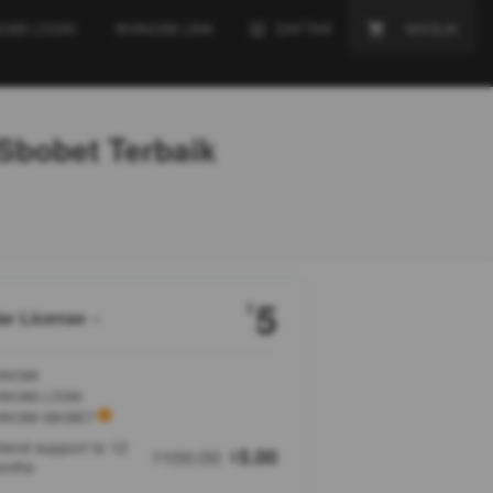
O88 LOGIN
RHINO88 LINK
DAFTAR
MASUK
Sbobet Terbaik
5
$
ar License
88
lar License
$
SELECTED
luded:
INO88
luded:
o88 merupakan link situs mixparlay
INO88 LOGIN
luded:
INO88 SBOBET
ercaya hari ini dengan komunitas sbobet
ik se asia.
tend support to 12
100.00
5.00
$
$
nths