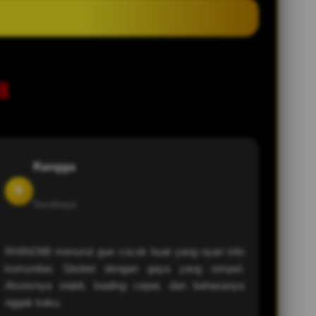
n membuat proses akses terasa lebih cepat,
 tampilan modern, serta informasi komunitas
8
Rangga
R
Surabaya
RHINO88 menurut gue cocok buat yang nyari info
komunitas Sbobet dengan gaya yang simpel.
Aksesnya stabil, loading cepat, dan bahasanya
nggak kaku.