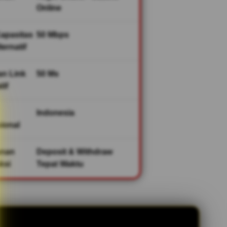
Online
Kapasitas
50 Mbps
ternatif
an Link
50 Ms
tif
Indonesia
ional
nan
Deposit & Withdraw
ksi
Tepat Waktu