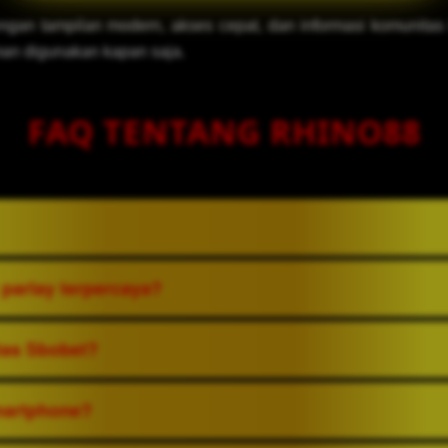
an tampilan modern, akses cepat, dan informasi komunitas bol
man digunakan kapan saja.
FAQ TENTANG RHINO88
caya yang menghadirkan akses ringan, cepat, dan mudah 
parlay terpercaya?
 praktis.
caya karena menyajikan akses yang stabil, tampilan respons
as Sbobet?
unitas Sbobet terbaik se Asia dengan penyajian yang l
martphone?