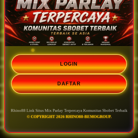
ix Parlay Terpercaya Komun
a
RHINO88
! Situs taruhan bola terbaik dengan pilihan provi
layanan paling praktis sistem adil dan transparant.
simpel dan nggak ribet, platform ini bisa jadi pilihan yang 
LOGIN
n desktop tanpa terasa berat.
DAFTAR
a pada penyajian informasi yang clean dan mudah dipahami. 
asi komunitas Sbobet tanpa harus melewati halaman yang terlalu 
Rhino88 Link Situs Mix Parlay Terpercaya Komunitas Sbobet Terbaik
ah menyuguhkan berbagai game judi bola dari berbagi liga da
© COPYRIGHT 2026 RHINO88-BEMOGROUP.
bih praktis untuk pengguna baru maupun pengguna lama. M
etiap hari.