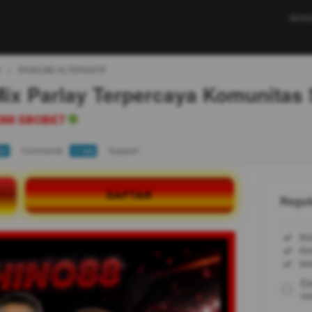
RHIN
K
RHINO88 ALTERNATIF
Mix Parlay Terpercaya Komunitas 
O88 SBOBET
Comments
Support
01
17.945
DAFTAR
Regul
Regu
Inc
RH
Inc
Rhin
RH
Inc
RH
terp
terba
Ex
mo