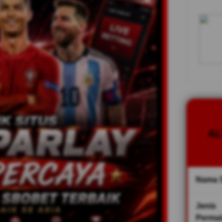
V
i
e
w
l
i
c
e
n
s
e
d
e
AL
t
a
i
l
s
Nama S
Jenis
Perma