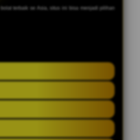
at terbaik se Asia, situs ini bisa menjadi pilihan
digunakan. Halaman dibuat rapi agar pengguna
if, serta informasi yang jelas untuk pengguna
ebih rapi, mudah dibaca, dan nyaman diakses