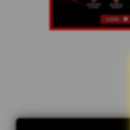
LOGIN