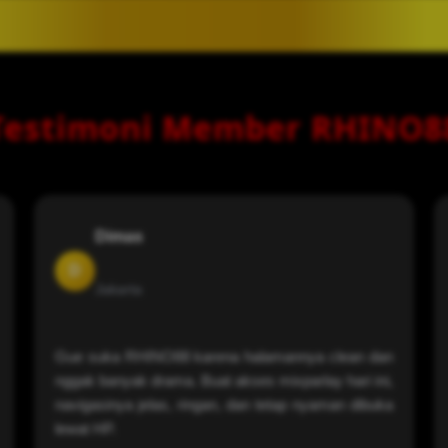
elalui smartphone maupun desktop. Tampilan yang ringa
x parlay yang praktis, loading ringan, navigasi jelas,
 dibaca.
Testimoni Member RHINO8
Dimas
D
Jakarta
Gue suka RHINO88 karena halamannya clean dan
nggak banyak drama. Buat akses mixparlay hari ini,
navigasinya jelas, ringan, dan tetap nyaman dibuka
lewat HP.