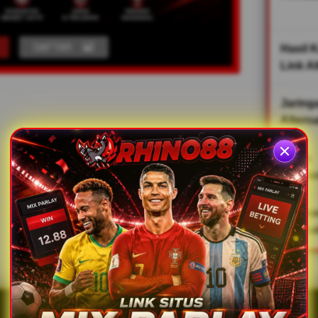
DAFTAR
Hasil 
Link Al
Jaring
Alterna
Basis
Operas
Keama
Transa