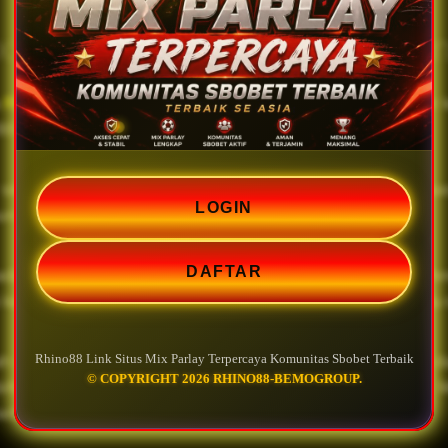
ix Parlay Terpercaya Komun
a
RHINO88
! Situs taruhan bola terbaik dengan pilihan provi
layanan paling praktis sistem adil dan transparant.
simpel dan nggak ribet, platform ini bisa jadi pilihan yang 
LOGIN
n desktop tanpa terasa berat.
DAFTAR
a pada penyajian informasi yang clean dan mudah dipahami. 
asi komunitas Sbobet tanpa harus melewati halaman yang terlalu 
Rhino88 Link Situs Mix Parlay Terpercaya Komunitas Sbobet Terbaik
ah menyuguhkan berbagai game judi bola dari berbagi liga da
© COPYRIGHT 2026 RHINO88-BEMOGROUP.
bih praktis untuk pengguna baru maupun pengguna lama. M
etiap hari.