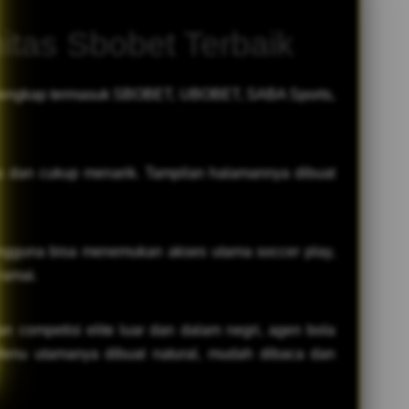
itas Sbobet Terbaik
der lengkap termasuk SBOBET, UBOBET, SABA Sports,
pas dan cukup menarik. Tampilan halamannya dibuat
Pengguna bisa menemukan akses utama soccer play,
ramai.
n competisi elite luar dan dalam negri, agen bola
enu utamanya dibuat natural, mudah dibaca dan