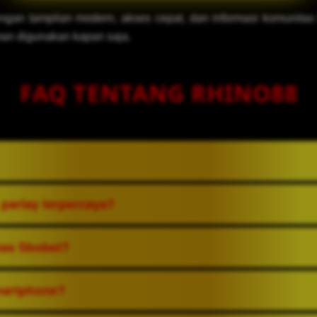
an tampilan modern, akses cepat, dan informasi komunitas bol
man digunakan kapan saja.
FAQ TENTANG RHINO88
caya yang menghadirkan akses ringan, cepat, dan mudah 
parlay terpercaya?
 praktis.
caya karena menyajikan akses yang stabil, tampilan respons
as Sbobet?
unitas Sbobet terbaik se Asia dengan penyajian yang l
martphone?