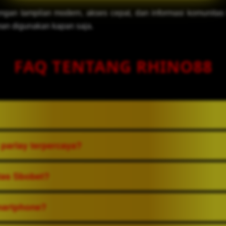
an tampilan modern, akses cepat, dan informasi komunitas bol
man digunakan kapan saja.
FAQ TENTANG RHINO88
caya yang menghadirkan akses ringan, cepat, dan mudah 
parlay terpercaya?
 praktis.
caya karena menyajikan akses yang stabil, tampilan respons
as Sbobet?
unitas Sbobet terbaik se Asia dengan penyajian yang l
martphone?