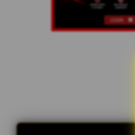
LOGIN