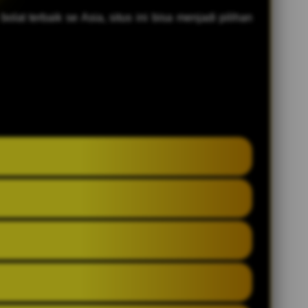
at terbaik se Asia, situs ini bisa menjadi pilihan
digunakan. Halaman dibuat rapi agar pengguna
if, serta informasi yang jelas untuk pengguna
ebih rapi, mudah dibaca, dan nyaman diakses