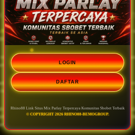
ix Parlay Terpercaya Komun
a
RHINO88
! Situs taruhan bola terbaik dengan pilihan provi
layanan paling praktis sistem adil dan transparant.
simpel dan nggak ribet, platform ini bisa jadi pilihan yang 
LOGIN
n desktop tanpa terasa berat.
DAFTAR
a pada penyajian informasi yang clean dan mudah dipahami. 
asi komunitas Sbobet tanpa harus melewati halaman yang terlalu 
Rhino88 Link Situs Mix Parlay Terpercaya Komunitas Sbobet Terbaik
ah menyuguhkan berbagai game judi bola dari berbagi liga da
© COPYRIGHT 2026 RHINO88-BEMOGROUP.
bih praktis untuk pengguna baru maupun pengguna lama. M
etiap hari.