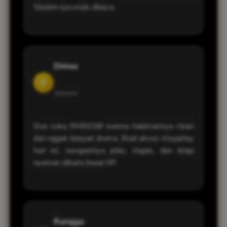
Sbobet-nya enak dibaca.
Dimas
D
Jakarta
Gue suka RHINO88 karena halamannya clean
dan nggak banyak drama. Buat akses mixparlay
hari ini, navigasinya jelas, ringan, dan tetap
nyaman dibuka lewat HP.
Rangga