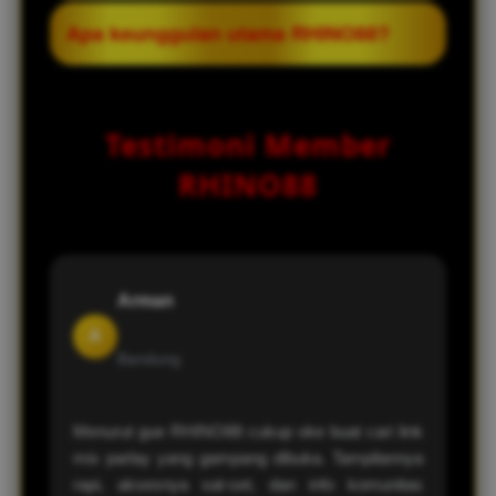
dan nyaman diakses melalui berbagai
Ya, RHINO88 dirancang agar mudah
Apa keunggulan utama RHINO88?
perangkat.
dibuka melalui smartphone maupun
desktop. Tampilan yang ringan membuat
Keunggulan utama RHINO88 ada pada
proses akses terasa lebih cepat, stabil, dan
akses mix parlay yang praktis, loading
Testimoni Member
tidak membingungkan.
ringan, navigasi jelas, tampilan modern,
serta informasi komunitas Sbobet yang
RHINO88
disusun lebih natural dan nyaman dibaca.
Arman
A
Bandung
Menurut gue RHINO88 cukup oke buat cari link
mix parlay yang gampang dibuka. Tampilannya
rapi, aksesnya sat-set, dan info komunitas