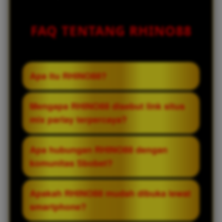
FAQ TENTANG RHINO88
Apa itu RHINO88?
RHINO88 adalah link situs mix parlay
Mengapa RHINO88 disebut link situs
terpercaya yang menghadirkan akses
mix parlay terpercaya?
ringan, cepat, dan mudah digunakan.
Halaman dibuat rapi agar pengguna bisa
RHINO88 disebut link situs mix parlay
Apa hubungan RHINO88 dengan
menemukan informasi utama dengan
terpercaya karena menyajikan akses yang
komunitas Sbobet?
lebih praktis.
stabil, tampilan responsif, serta informasi
yang jelas untuk pengguna yang mencari
RHINO88 menghadirkan informasi seputar
Apakah RHINO88 mudah dibuka lewat
halaman mixparlay hari ini.
komunitas Sbobet terbaik se Asia dengan
smartphone?
penyajian yang lebih rapi, mudah dibaca,