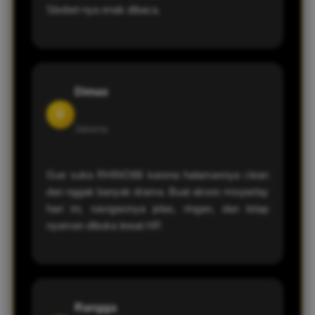
Sbobet-nya enak dibaca.
Dimas
D
Jakarta
Gue suka RHINO88 karena halamannya clean
dan nggak banyak drama. Buat akses mixparlay
hari ini, navigasinya jelas, ringan, dan tetap
nyaman dibuka lewat HP.
Rangga