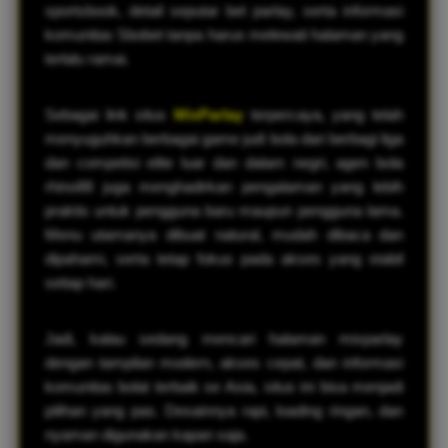
sportsbook, detail seputar bet parlay, serta informasi
komunitas Sbobet tanpa harus melewati halaman yang
terlalu ramai.
Sebagai link situs
MixParlay
terpercaya, yang telah
menyuguhkan berbagai game judi bola dari berbagi liga
dan competisi elite luar dan dalam negri, agen bola
rhino88 juga menghadirkan pengalaman yang lebih
praktis untuk pengguna baru maupun pengguna lama.
Menu utamanya dibuat natural, mudah dibaca dan
dipahami, serta tetap fokus pada akses yang stabil
setiap hari.
Jadi, kalau sedang mencari halaman mixparlay
dengan tampilan modern, akses cepat, dan informasi
komunitas bolat terbaik se Asia, situs ini bisa menjadi
pilihan yang pas. Desainnya rapi, loading ringan, dan
nyaman digunakan kapan saja.