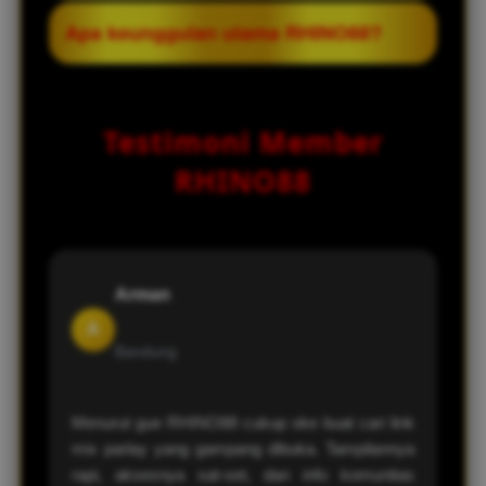
dan nyaman diakses melalui berbagai
Ya, RHINO88 dirancang agar mudah
Apa keunggulan utama RHINO88?
perangkat.
dibuka melalui smartphone maupun
desktop. Tampilan yang ringan membuat
Keunggulan utama RHINO88 ada pada
proses akses terasa lebih cepat, stabil, dan
akses mix parlay yang praktis, loading
Testimoni Member
tidak membingungkan.
ringan, navigasi jelas, tampilan modern,
serta informasi komunitas Sbobet yang
RHINO88
disusun lebih natural dan nyaman dibaca.
Arman
A
Bandung
Menurut gue RHINO88 cukup oke buat cari link
mix parlay yang gampang dibuka. Tampilannya
rapi, aksesnya sat-set, dan info komunitas