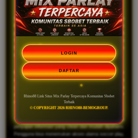
Terbaik
Ini dia akses Mix Parlay terpercaya hari ini bersama
RHINO88
! Situs taruhan bola terbaik dengan pilihan
provider lengkap termasuk SBOBET, UBOBET, SABA
Sports, dan CMD368. Dikenal juga dengan sebutan
Rhino 88 layanan paling praktis sistem adil dan
LOGIN
transparant.
DAFTAR
Buat yang mencari akses
Mix Parlay
dengan alur
simpel dan nggak ribet, platform ini bisa jadi pilihan
yang pas dan cukup menarik. Tampilan halamannya
dibuat responsif, jadi tetap nyaman dibuka lewat HP
Rhino88 Link Situs Mix Parlay Terpercaya Komunitas Sbobet
maupun desktop tanpa terasa berat.
Terbaik
© COPYRIGHT 2026 RHINO88-BEMOGROUP.
Salah satu daya tarik portal bola ini adalah ada pada
penyajian informasi yang clean dan mudah dipahami.
Pengguna bisa menemukan akses utama soccer play,