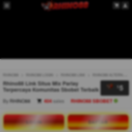
RHINO88
RHINO88 LOGIN
RHINO88 LINK
RHINO88 ALTERNATIF
Rhino88 Link Situs Mix Parlay
5
$
Terpercaya Komunitas Sbobet Terbaik
By
RHINO88
404
sales
RHINO88 SBOBET
LOGIN
DAFTAR