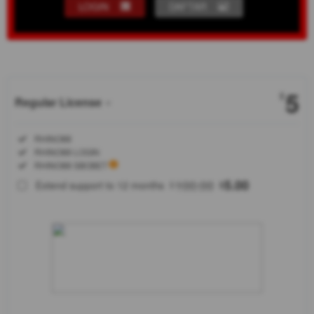
LOGIN
DAFTAR
Show More
5
$
Regular License
Regular
Included:
RHINO88
License
Included:
RHINO88 LOGIN
SELECTED
Included:
RHINO88 SBOBET
88
$
100.00
5.00
Extend support to 12 months
$
$
Rhino88
merupakan
link situs
mixparlay
terpercaya
hari ini
dengan
komunitas
sbobet