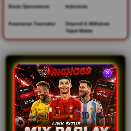
Basis Operasional
Indonesia
Keamanan Transaksi
Deposit & Withdraw
Tepat Waktu
Rhino88 Link Situs
Mix Parlay
Terpercaya
Komunitas Sbobet