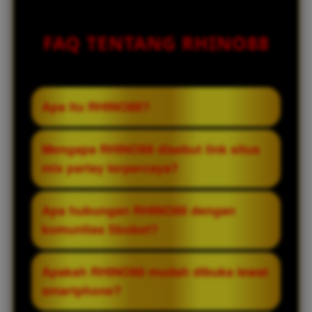
FAQ TENTANG RHINO88
Apa itu RHINO88?
RHINO88 adalah link situs mix parlay
Mengapa RHINO88 disebut link situs
terpercaya yang menghadirkan akses
mix parlay terpercaya?
ringan, cepat, dan mudah digunakan.
Halaman dibuat rapi agar pengguna bisa
RHINO88 disebut link situs mix parlay
Apa hubungan RHINO88 dengan
menemukan informasi utama dengan
terpercaya karena menyajikan akses yang
komunitas Sbobet?
lebih praktis.
stabil, tampilan responsif, serta informasi
yang jelas untuk pengguna yang mencari
RHINO88 menghadirkan informasi seputar
Apakah RHINO88 mudah dibuka lewat
halaman mixparlay hari ini.
komunitas Sbobet terbaik se Asia dengan
smartphone?
penyajian yang lebih rapi, mudah dibaca,