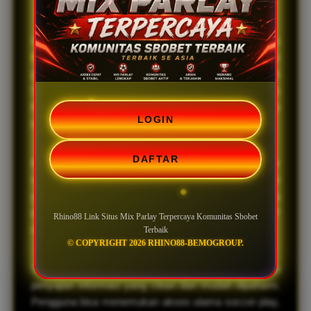
Terbaik
Ini dia akses Mix Parlay terpercaya hari ini bersama
RHINO88
! Situs taruhan bola terbaik dengan pilihan
provider lengkap termasuk SBOBET, UBOBET, SABA
Sports, dan CMD368. Dikenal juga dengan sebutan
Rhino 88 layanan paling praktis sistem adil dan
LOGIN
transparant.
DAFTAR
Buat yang mencari akses
Mix Parlay
dengan alur
simpel dan nggak ribet, platform ini bisa jadi pilihan
yang pas dan cukup menarik. Tampilan halamannya
dibuat responsif, jadi tetap nyaman dibuka lewat HP
Rhino88 Link Situs Mix Parlay Terpercaya Komunitas Sbobet
maupun desktop tanpa terasa berat.
Terbaik
© COPYRIGHT 2026 RHINO88-BEMOGROUP.
Salah satu daya tarik portal bola ini adalah ada pada
penyajian informasi yang clean dan mudah dipahami.
Pengguna bisa menemukan akses utama soccer play,