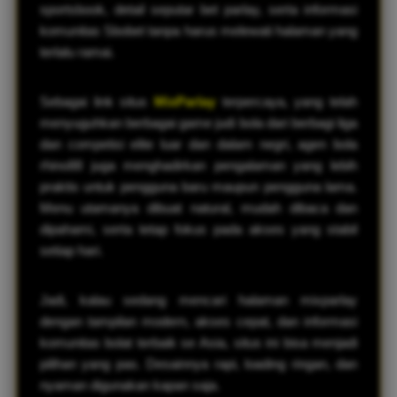
sportsbook, detail seputar bet parlay, serta informasi
komunitas Sbobet tanpa harus melewati halaman yang
terlalu ramai.
Sebagai link situs
MixParlay
terpercaya, yang telah
menyuguhkan berbagai game judi bola dari berbagi liga
dan competisi elite luar dan dalam negri, agen bola
rhino88 juga menghadirkan pengalaman yang lebih
praktis untuk pengguna baru maupun pengguna lama.
Menu utamanya dibuat natural, mudah dibaca dan
dipahami, serta tetap fokus pada akses yang stabil
setiap hari.
Jadi, kalau sedang mencari halaman mixparlay
dengan tampilan modern, akses cepat, dan informasi
komunitas bolat terbaik se Asia, situs ini bisa menjadi
pilihan yang pas. Desainnya rapi, loading ringan, dan
nyaman digunakan kapan saja.