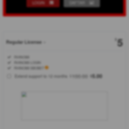
LOGIN
DAFTAR
Show More
5
$
Regular License
Regular
Included:
RHINO88
License
Included:
RHINO88 LOGIN
SELECTED
Included:
RHINO88 SBOBET
88
$
100.00
5.00
Extend support to 12 months
$
$
Rhino88
merupakan
link situs
mixparlay
terpercaya
hari ini
dengan
komunitas
sbobet