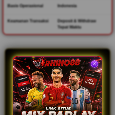
Basis Operasional
Indonesia
Keamanan Transaksi
Deposit & Withdraw
Tepat Waktu
Rhino88 Link Situs
Mix Parlay
Terpercaya
Komunitas Sbobet