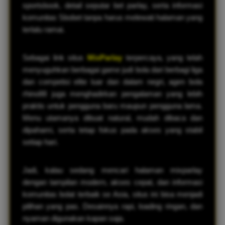
sportsbook, detail seputar bet parlay, serta informasi
komunitas Sbobet tanpa harus melewati halaman yang
terlalu ramai.
Sebagai link situs
MixParlay
terpercaya, yang telah
menyuguhkan berbagai game judi bola dari berbagi liga
dan competisi elite luar dan dalam negri, agen bola
rhino88 juga menghadirkan pengalaman yang lebih
praktis untuk pengguna baru maupun pengguna lama.
Menu utamanya dibuat natural, mudah dibaca dan
dipahami, serta tetap fokus pada akses yang stabil
setiap hari.
Jadi, kalau sedang mencari halaman mixparlay
dengan tampilan modern, akses cepat, dan informasi
komunitas bolat terbaik se Asia, situs ini bisa menjadi
pilihan yang pas. Desainnya rapi, loading ringan, dan
nyaman digunakan kapan saja.