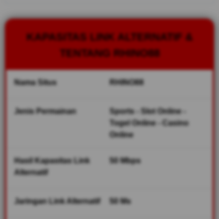
terbaik se
asia.
KAPASITAS LINK ALTERNATIF &
V
TENTANG RHINO88
i
e
w
Nama Situs
RHINO88
l
i
c
Jenis Permainan
Sports - Slot Online -
e
Togel Online - Casino
n
Online
s
e
d
Hasil Kapasitas Link
50 Mbps
e
Alternatif
t
a
i
Jaringan Link Alternatif
50 Ms
l
s