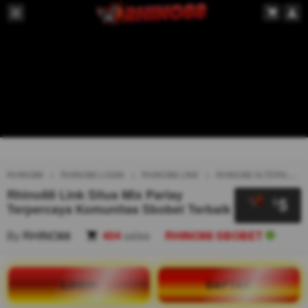
RHINO88
RHINO88 LOGIN
RHINO88 LINK
RHINO88 ALTERNATIF
Rhino88 Link Situs Mix Parlay
5
$
Terpercaya Komunitas Sbobet Terbaik
By
RHINO88
404
sales
RHINO88 SBOBET
LOGIN
DAFTAR