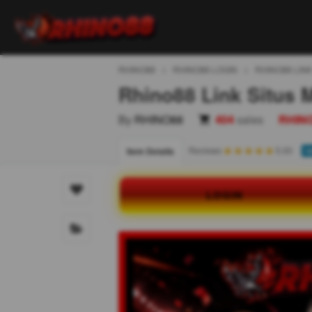
RHINO88
RHINO88 LOGIN
RHINO88 LIN
Rhino88 Link Situs 
By
RHINO88
404
sales
RHIN
5.00
Reviews
5.00
Item Details
10
stars
LOGIN