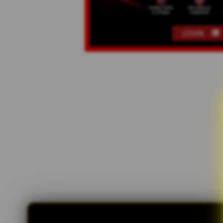
LOGIN