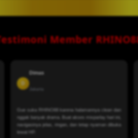
elalui smartphone maupun desktop. Tampilan yang ringa
x parlay yang praktis, loading ringan, navigasi jelas,
 dibaca.
Testimoni Member RHINO8
Dimas
D
Jakarta
Gue suka RHINO88 karena halamannya clean dan
nggak banyak drama. Buat akses mixparlay hari ini,
navigasinya jelas, ringan, dan tetap nyaman dibuka
lewat HP.