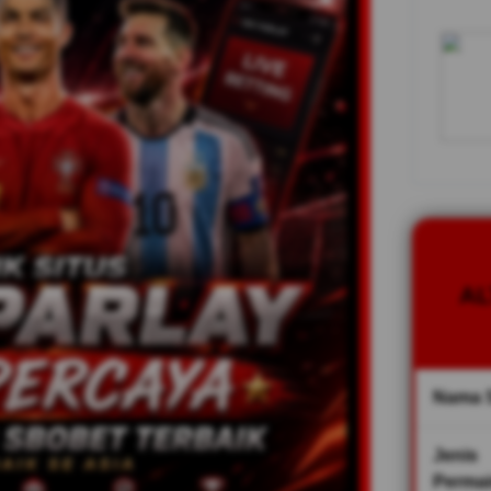
V
i
e
w
l
i
c
e
n
s
e
d
e
AL
t
a
i
l
s
Nama S
Jenis
Perma