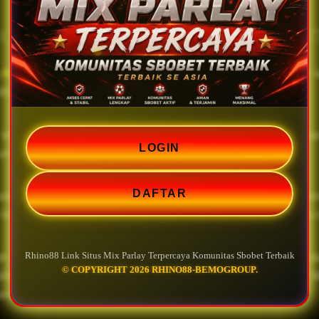
ix Parlay Terpercaya Komun
a
RHINO88
! Situs taruhan bola terbaik dengan pilihan provi
layanan paling praktis sistem adil dan transparant.
simpel dan nggak ribet, platform ini bisa jadi pilihan yang 
LOGIN
n desktop tanpa terasa berat.
DAFTAR
a pada penyajian informasi yang clean dan mudah dipahami. 
asi komunitas Sbobet tanpa harus melewati halaman yang terlalu 
Rhino88 Link Situs Mix Parlay Terpercaya Komunitas Sbobet Terbaik
ah menyuguhkan berbagai game judi bola dari berbagi liga da
© COPYRIGHT 2026 RHINO88-BEMOGROUP.
bih praktis untuk pengguna baru maupun pengguna lama. M
etiap hari.