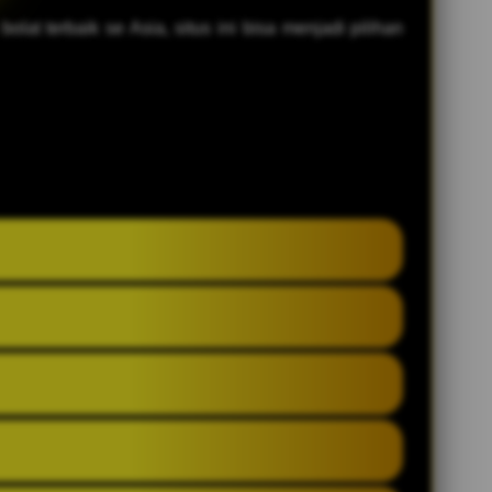
at terbaik se Asia, situs ini bisa menjadi pilihan
digunakan. Halaman dibuat rapi agar pengguna
if, serta informasi yang jelas untuk pengguna
ebih rapi, mudah dibaca, dan nyaman diakses