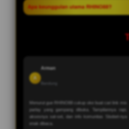
Ya, RHINO88 dirancang agar mudah dibuka m
Apa keunggulan utama RHINO88?
stabil, dan tidak membingungkan.
Keunggulan utama RHINO88 ada pada akses mi
Sbobet yang disusun lebih natural dan nyaman
Arman
A
Bandung
Menurut gue RHINO88 cukup oke buat cari link mix
parlay yang gampang dibuka. Tampilannya rapi,
aksesnya sat-set, dan info komunitas Sbobet-nya
enak dibaca.