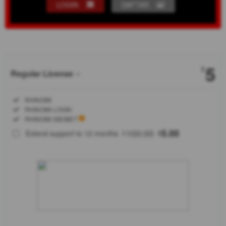
LOGIN
DAFTAR
Show More
5
$
Regular License
Regular
Included:
RHINO88
License
Included:
RHINO88 LOGIN
SELECTED
Included:
RHINO88 SBOBET
88
$
100.00
5.00
Extend support to 12 months
$
$
Rhino88
merupakan
link situs
mixparlay
terpercaya
hari ini
dengan
komunitas
sbobet