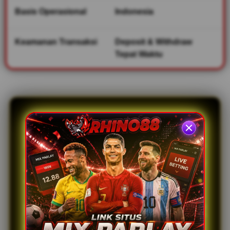
Basis Operasional
Indonesia
Keamanan Transaksi
Deposit & Withdraw
Tepat Waktu
Rhino88 Link Situs
Mix Parlay
Terpercaya
Komunitas Sbobet