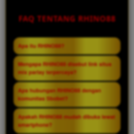
FAQ TENTANG RHINO88
Apa itu RHINO88?
RHINO88 adalah link situs mix parlay
Mengapa RHINO88 disebut link situs
terpercaya yang menghadirkan akses
mix parlay terpercaya?
ringan, cepat, dan mudah digunakan.
Halaman dibuat rapi agar pengguna bisa
RHINO88 disebut link situs mix parlay
Apa hubungan RHINO88 dengan
menemukan informasi utama dengan
terpercaya karena menyajikan akses yang
komunitas Sbobet?
lebih praktis.
stabil, tampilan responsif, serta informasi
yang jelas untuk pengguna yang mencari
RHINO88 menghadirkan informasi seputar
Apakah RHINO88 mudah dibuka lewat
halaman mixparlay hari ini.
komunitas Sbobet terbaik se Asia dengan
smartphone?
penyajian yang lebih rapi, mudah dibaca,