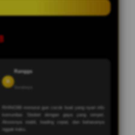
n membuat proses akses terasa lebih cepat,
 tampilan modern, serta informasi komunitas
8
Rangga
R
Surabaya
RHINO88 menurut gue cocok buat yang nyari info
komunitas Sbobet dengan gaya yang simpel.
Aksesnya stabil, loading cepat, dan bahasanya
nggak kaku.