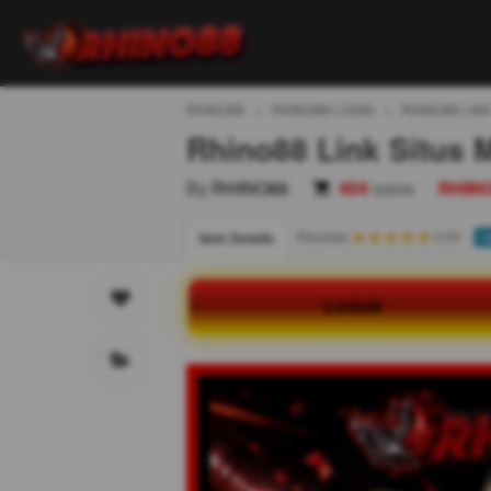
RHINO88
RHINO88 LOGIN
RHINO88 LIN
Rhino88 Link Situs 
By
RHINO88
404
sales
RHIN
5.00
Reviews
5.00
Item Details
10
stars
LOGIN