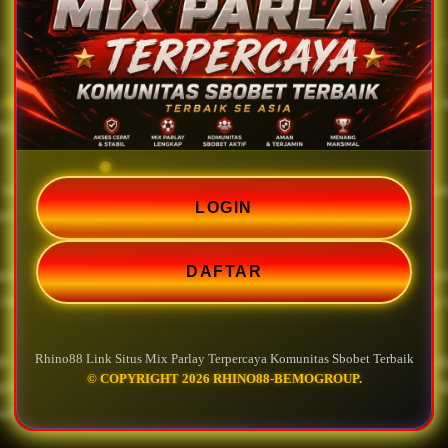
ix Parlay Terpercaya Komun
a
RHINO88
! Situs taruhan bola terbaik dengan pilihan provi
layanan paling praktis sistem adil dan transparant.
simpel dan nggak ribet, platform ini bisa jadi pilihan yang 
LOGIN
n desktop tanpa terasa berat.
DAFTAR
a pada penyajian informasi yang clean dan mudah dipahami. 
asi komunitas Sbobet tanpa harus melewati halaman yang terlalu 
Rhino88 Link Situs Mix Parlay Terpercaya Komunitas Sbobet Terbaik
ah menyuguhkan berbagai game judi bola dari berbagi liga da
© COPYRIGHT 2026 RHINO88-BEMOGROUP.
bih praktis untuk pengguna baru maupun pengguna lama. M
etiap hari.