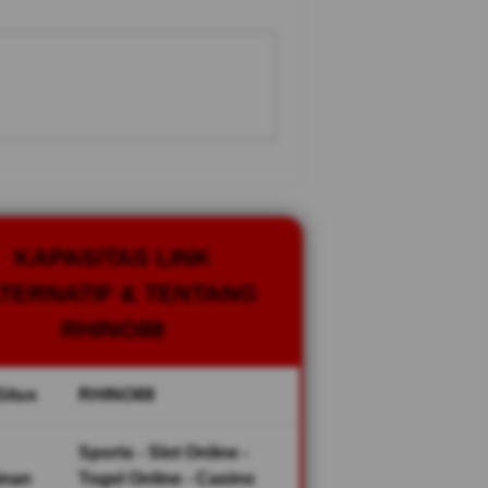
KAPASITAS LINK
TERNATIF & TENTANG
RHINO88
itus
RHINO88
Sports - Slot Online -
inan
Togel Online - Casino