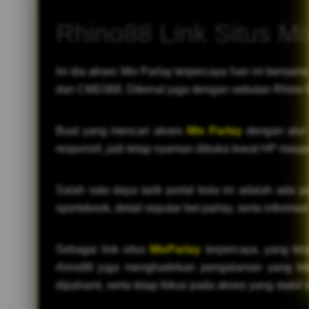
Rhino88 Link Situs M
Ini dia akses Mix Parlay terpercaya hari ini bersam
dan CMD368. Dikenal juga dengan sebutan Rhino 88 
Buat yang mencari akses
Mix Parlay
dengan alur 
responsif, jadi tetap nyaman dibuka lewat HP maupu
Salah satu daya tarik portal bola ini adalah ad
sportsbook, detail seputar bet parlay, serta inform
Sebagai link situs
MixParlay
terpercaya, yang tel
rhino88 juga menghadirkan pengalaman yang le
dipahami, serta tetap fokus pada akses yang stabil s