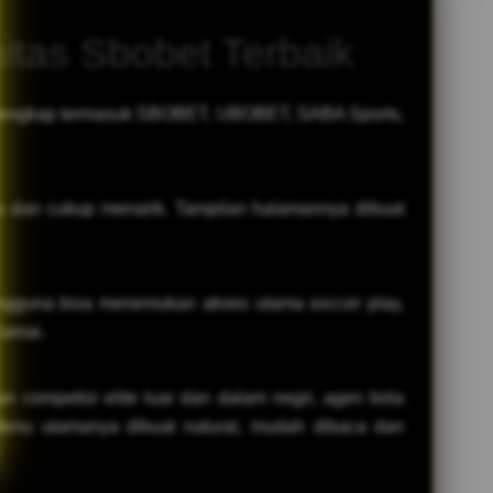
itas Sbobet Terbaik
der lengkap termasuk SBOBET, UBOBET, SABA Sports,
pas dan cukup menarik. Tampilan halamannya dibuat
Pengguna bisa menemukan akses utama soccer play,
ramai.
n competisi elite luar dan dalam negri, agen bola
enu utamanya dibuat natural, mudah dibaca dan