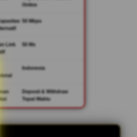
Online
Kapasitas
50 Mbps
ternatif
an Link
50 Ms
tif
Indonesia
ional
nan
Deposit & Withdraw
ksi
Tepat Waktu